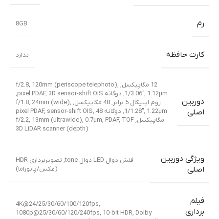
رم
8GB
کارت حافظه
ندارد
12 مگاپیکسل, f/2.8, 120mm (periscope telephoto),
1/3.06″, 1.12µm, دوگانه pixel PDAF, 3D sensor-shift OIS,
دوربین
زوم اپتیکال 5 برابر
,
48 مگاپیکسل, f/1.8, 24mm (wide),
1/1.28″, 1.22µm, دوگانه pixel PDAF, sensor-shift OIS
48
,
اصلی
مگاپیکسل, f/2.2, 13mm (ultrawide), 0.7µm, PDAF
TOF
,
3D LiDAR scanner (depth)
ویژگی دوربین
فلش دوال LED دوال tone, تصویربرداری HDR
(عکس/پانوراما)
اصلی
فیلم
4K@24/25/30/60/100/120fps,
برداری
1080p@25/30/60/120/240fps, 10-bit HDR, Dolby