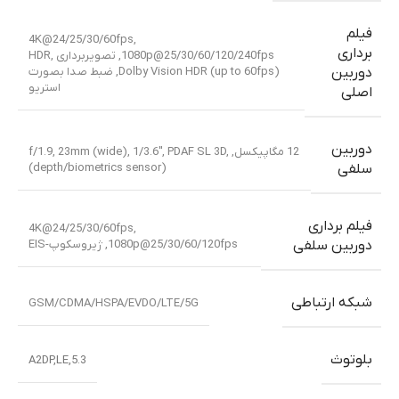
فیلم
4K@24/25/30/60fps,
برداری
1080p@25/30/60/120/240fps, تصویربرداری HDR,
Dolby Vision HDR (up to 60fps), ضبط صدا بصورت
دوربین
استریو
اصلی
دوربین
12 مگاپیکسل, f/1.9, 23mm (wide), 1/3.6″, PDAF SL 3D,
(depth/biometrics sensor)
سلفی
فیلم برداری
4K@24/25/30/60fps,
1080p@25/30/60/120fps, ژیروسکوپ-EIS
دوربین سلفی
شبکه ارتباطی
GSM/CDMA/HSPA/EVDO/LTE/5G
بلوتوث
5.3,A2DP,LE