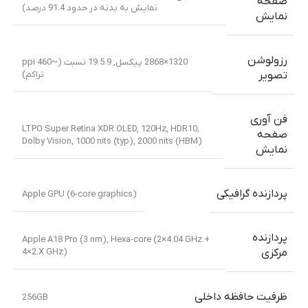
صفحه
نمایش به بدنه در حدود 91.4 درصد)
نمایش
رزولوشن
1320×2868 پیکسل, 19.5:9 نسبت (~460 ppi
تراکم)
تصویر
فن آوری
LTPO Super Retina XDR OLED, 120Hz, HDR10,
صفحه
Dolby Vision, 1000 nits (typ), 2000 nits (HBM)
نمایش
پردازنده گرافیکی
Apple GPU (6-core graphics)
پردازنده
Apple A18 Pro (3 nm)
,
Hexa-core (2×4.04 GHz +
4×2.X GHz)
مرکزی
ظرفیت حافظه داخلی
256GB