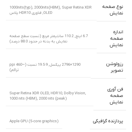
نوع صفحه
1000nits(typ), 2000nits(HBM)
,
Super Retina XDR
OLED
,
فناوری HDR10 پلاس
نمایش
اندازه
6.7 اینچ, 110.2 سانتیمتر مربع (نسبت سطح صفحه
صفحه
نمایش به بدنه در حدود 88.0 درصد)
نمایش
رزولوشن
1290×2796 پیکسل, 19.5:9 نسبت (~460 ppi
تراکم)
تصویر
فن آوری
Super Retina XDR OLED, HDR10, Dolby Vision,
صفحه
1000 nits (HBM), 2000 nits (peak)
نمایش
پردازنده گرافیکی
Apple GPU (5-core graphics)