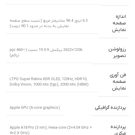
اندازه
6.3 اینچ, 96.4 سانتیمتر مربع (نسبت سطح صفحه
صفحه
نمایش به بدنه در حدود 90.1 درصد)
نمایش
رزولوشن
1206×2622 پیکسل, 19.5:9 نسبت (~460 ppi
تراکم)
تصویر
فن آوری
LTPO Super Retina XDR OLED, 120Hz, HDR10,
صفحه
Dolby Vision, 1000 nits (typ), 2000 nits (HBM)
نمایش
پردازنده گرافیکی
Apple GPU (6-core graphics)
پردازنده
Apple A18 Pro (3 nm)
,
Hexa-core (2×4.04 GHz +
4×2.X GHz)
مرکزی