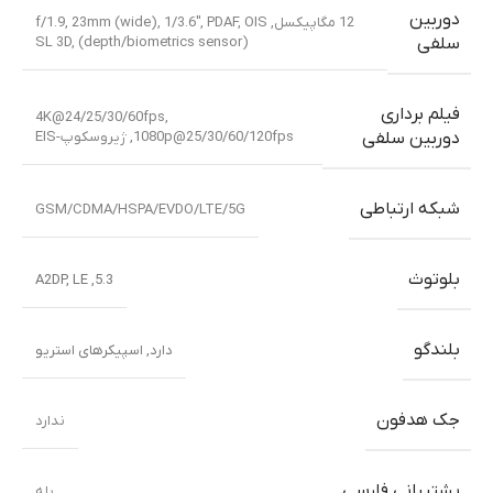
دوربین
12 مگاپیکسل, f/1.9, 23mm (wide), 1/3.6″, PDAF, OIS
SL 3D, (depth/biometrics sensor)
سلفی
فیلم برداری
4K@24/25/30/60fps,
1080p@25/30/60/120fps, ژیروسکوپ-EIS
دوربین سلفی
شبکه ارتباطی
GSM/CDMA/HSPA/EVDO/LTE/5G
بلوتوث
5.3, A2DP, LE
بلندگو
دارد, اسپیکرهای استریو
جک هدفون
ندارد
پشتیبانی فارسی
بله