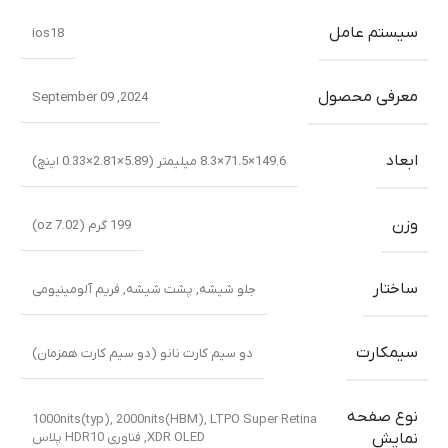
سیستم عامل
ios18
معرفی محصول
2024, September 09
ابعاد
149.6×71.5×8.3 میلیمتر (5.89×2.81×0.33 اینچ)
وزن
199 گرم (7.02 oz)
ساختار
جلو شیشه
,
پشت شیشه
,
فریم آلومینیومی
سیمکارت
دو سیم کارت نانو (دو سیم کارت همزمان)
نوع صفحه
1000nits(typ), 2000nits(HBM)
,
LTPO Super Retina
XDR OLED
,
فناوری HDR10 پلاس
نمایش