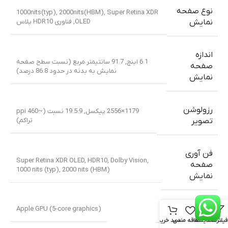
نوع صفحه
1000nits(typ), 2000nits(HBM)
,
Super Retina XDR
OLED
,
فناوری HDR10 پلاس
نمایش
اندازه
6.1 اینچ, 91.7 سانتیمتر مربع (نسبت سطح صفحه
صفحه
نمایش به بدنه در حدود 86.8 درصد)
نمایش
رزولوشن
1179×2556 پیکسل, 19.5:9 نسبت (~460 ppi
تراکم)
تصویر
فن آوری
Super Retina XDR OLED, HDR10, Dolby Vision,
صفحه
1000 nits (typ), 2000 nits (HBM)
نمایش
پردازنده گرافیکی
Apple GPU (5-core graphics)
فیلترها
مقایسه
علاقه مندی
سبد خرید