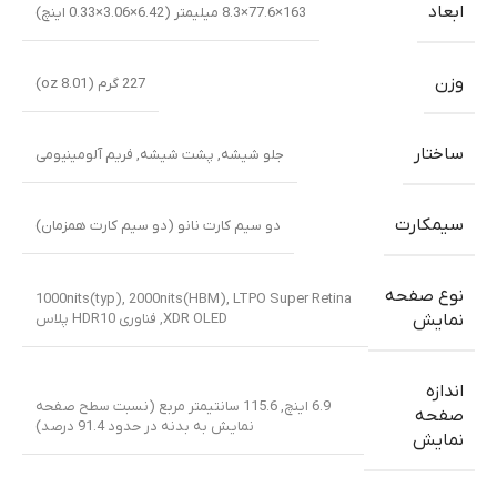
ابعاد
163×77.6×8.3 میلیمتر (6.42×3.06×0.33 اینچ)
وزن
227 گرم (8.01 oz)
ساختار
جلو شیشه
,
پشت شیشه
,
فریم آلومینیومی
سیمکارت
دو سیم کارت نانو (دو سیم کارت همزمان)
نوع صفحه
1000nits(typ), 2000nits(HBM)
,
LTPO Super Retina
XDR OLED
,
فناوری HDR10 پلاس
نمایش
اندازه
6.9 اینچ, 115.6 سانتیمتر مربع (نسبت سطح صفحه
صفحه
نمایش به بدنه در حدود 91.4 درصد)
نمایش