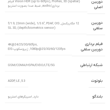
Vision HDR (up to 60fps), ProRes, 3D (spatial) فیلم
دوربین
برداری/audio, ضبط صدا بصورت استریو
اصلی
دوربین
12 مگاپیکسل, f/1.9, 23mm (wide), 1/3.6″, PDAF, OIS
SL 3D, (depth/biometrics sensor)
سلفی
فیلم برداری
4K@24/25/30/60fps,
1080p@25/30/60/120fps, ژیروسکوپ-EIS
دوربین سلفی
شبکه ارتباطی
GSM/CDMA/HSPA/EVDO/LTE/5G
بلوتوث
5.3, A2DP, LE
بلندگو
دارد, اسپیکرهای استریو