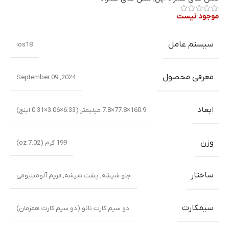
موجود نیست
سیستم عامل
ios18
معرفی محصول
2024, September 09
ابعاد
160.9×77.8×7.8 میلیمتر (6.33×3.06×0.31 اینچ)
وزن
199 گرم (7.02 oz)
ساختار
جلو شیشه
,
پشت شیشه
,
فریم آلومینیومی
سیمکارت
دو سیم کارت نانو (دو سیم کارت همزمان)