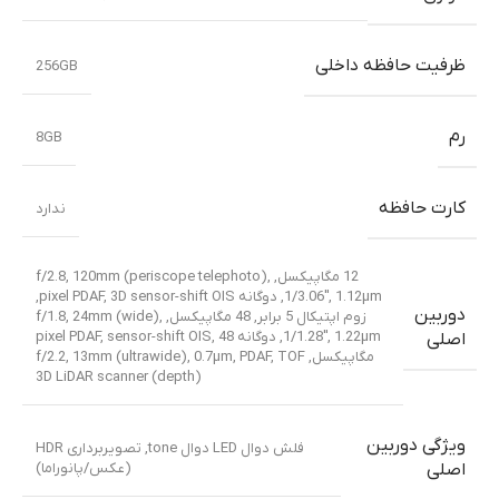
ظرفیت حافظه داخلی
256GB
رم
8GB
کارت حافظه
ندارد
12 مگاپیکسل, f/2.8, 120mm (periscope telephoto),
1/3.06″, 1.12µm, دوگانه pixel PDAF, 3D sensor-shift OIS,
دوربین
زوم اپتیکال 5 برابر
,
48 مگاپیکسل, f/1.8, 24mm (wide),
1/1.28″, 1.22µm, دوگانه pixel PDAF, sensor-shift OIS
48
,
اصلی
مگاپیکسل, f/2.2, 13mm (ultrawide), 0.7µm, PDAF
TOF
,
3D LiDAR scanner (depth)
ویژگی دوربین
فلش دوال LED دوال tone, تصویربرداری HDR
(عکس/پانوراما)
اصلی