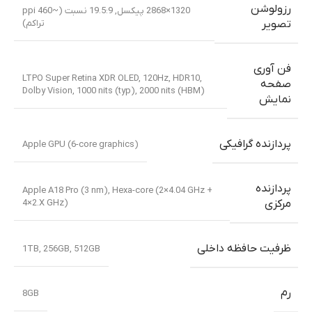
رزولوشن
1320×2868 پیکسل, 19.5:9 نسبت (~460 ppi
تراکم)
تصویر
فن آوری
LTPO Super Retina XDR OLED, 120Hz, HDR10,
صفحه
Dolby Vision, 1000 nits (typ), 2000 nits (HBM)
نمایش
پردازنده گرافیکی
Apple GPU (6-core graphics)
پردازنده
Apple A18 Pro (3 nm)
,
Hexa-core (2×4.04 GHz +
4×2.X GHz)
مرکزی
ظرفیت حافظه داخلی
1TB
,
256GB
,
512GB
رم
8GB