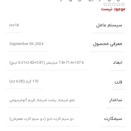
موجود نیست
سیستم عامل
ios18
معرفی محصول
2024, September 09
ابعاد
147.6×71.6×7.8 میلیمتر (5.81×2.82×0.31 اینچ)
وزن
170 گرم (6.00 oz)
ساختار
جلو شیشه
,
پشت شیشه
,
فریم آلومینیومی
سیمکارت
دو سیم کارت نانو (دو سیم کارت همزمان)