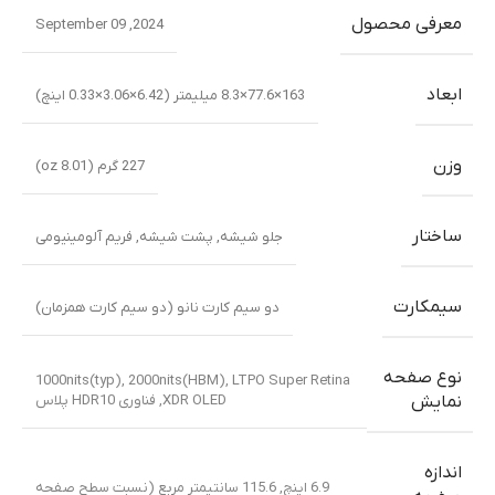
معرفی محصول
2024, September 09
ابعاد
163×77.6×8.3 میلیمتر (6.42×3.06×0.33 اینچ)
وزن
227 گرم (8.01 oz)
ساختار
جلو شیشه
,
پشت شیشه
,
فریم آلومینیومی
سیمکارت
دو سیم کارت نانو (دو سیم کارت همزمان)
نوع صفحه
1000nits(typ), 2000nits(HBM)
,
LTPO Super Retina
XDR OLED
,
فناوری HDR10 پلاس
نمایش
اندازه
6.9 اینچ, 115.6 سانتیمتر مربع (نسبت سطح صفحه