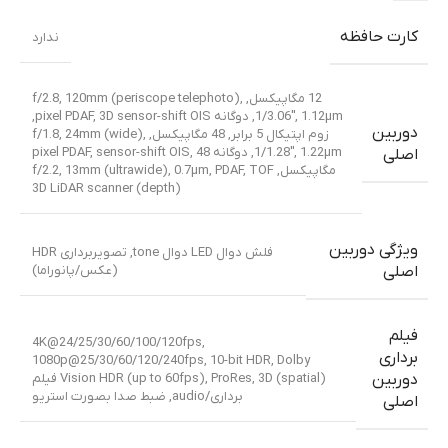
کارت حافظه
ندارد
12 مگاپیکسل, f/2.8, 120mm (periscope telephoto),
1/3.06″, 1.12µm, دوگانه pixel PDAF, 3D sensor-shift OIS,
دوربین
زوم اپتیکال 5 برابر
,
48 مگاپیکسل, f/1.8, 24mm (wide),
1/1.28″, 1.22µm, دوگانه pixel PDAF, sensor-shift OIS
48
,
اصلی
مگاپیکسل, f/2.2, 13mm (ultrawide), 0.7µm, PDAF
TOF
,
3D LiDAR scanner (depth)
ویژگی دوربین
فلش دوال LED دوال tone, تصویربرداری HDR
(عکس/پانوراما)
اصلی
فیلم
4K@24/25/30/60/100/120fps,
برداری
1080p@25/30/60/120/240fps, 10-bit HDR, Dolby
Vision HDR (up to 60fps), ProRes, 3D (spatial) فیلم
دوربین
برداری/audio, ضبط صدا بصورت استریو
اصلی