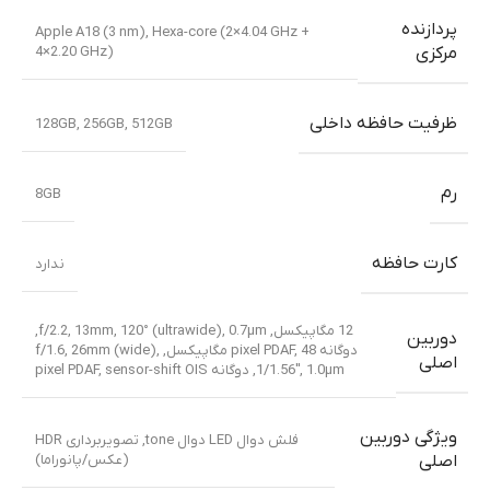
پردازنده
Apple A18 (3 nm)
,
Hexa-core (2×4.04 GHz +
4×2.20 GHz)
مرکزی
ظرفیت حافظه داخلی
128GB
,
256GB
,
512GB
رم
8GB
کارت حافظه
ندارد
12 مگاپیکسل, f/2.2, 13mm, 120° (ultrawide), 0.7µm,
دوربین
دوگانه pixel PDAF
,
48 مگاپیکسل, f/1.6, 26mm (wide),
اصلی
1/1.56″, 1.0µm, دوگانه pixel PDAF, sensor-shift OIS
ویژگی دوربین
فلش دوال LED دوال tone, تصویربرداری HDR
(عکس/پانوراما)
اصلی