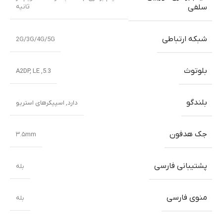
ثانیه
سلفی
شبکه ارتباطی
2G/3G/4G/5G
بلوتوث
5.3, A2DP, LE
بلندگو
دارد, اسپیکرهای استریو
جک هدفون
۳.۵mm
پشتیبانی فارسی
بله
منوی فارسی
بله