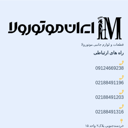
قطعات و لوازم جانبی موتورولا
راه های ارتباطی
09124669238
02188491196
02188491203
02188491316
خردمندجنوبی پلاک۲ واحد ۱۵