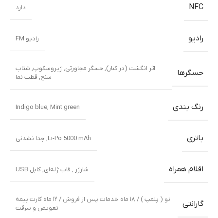
NFC
دارد
رادیو
رادیو FM
اثر انگشت (در کنار)
,
حسگر مجاورتی
,
ژیروسکوپ
,
شتاب
حسگرها
سنج
,
قطب نما
رنگ بندی
Indigo blue
,
Mint green
باتری
Li-Po 5000 mAh, جدا نشدنی
اقلام همراه
شارژر , قاب ژله‌ای, کابل USB
نو ( پلمپ ) / ۱۸ ماه خدمات پس از فروش / ۱۲ ماه کارت بیمه
گارانتی
تعویض و سرقت