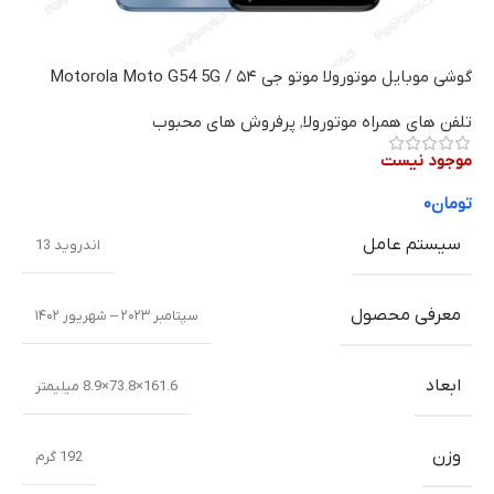
گوشی موبایل موتورولا موتو جی ۵۴ / Motorola Moto G54 5G
تلفن های همراه موتورولا
,
پرفروش های محبوب
موجود نیست
تومان
۰
سیستم عامل
اندروید 13
معرفی محصول
سپتامبر ۲۰۲۳ – شهریور ۱۴۰۲
ابعاد
161.6×73.8×8.9 میلیمتر
وزن
192 گرم