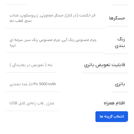
اثر انگشت (در کنار)
,
حسگر مجاورتی
,
ژیروسکوپ
,
شتاب
حسگرها
سنج
,
قطب نما
رنگ
چرم مصنوعی رنگ آبی
,
چرم مصنوعی رنگ سبز
,
سرمه ای
تیره
بندی
قابلیت تعویض باتری
بله ( تعویض در نمایندگی )
باتری
Li-Po 5000 mAh, جدا نشدنی
اقلام همراه
شارژر , قاب ژله‌ای, کابل USB
انتخاب گزینه ها