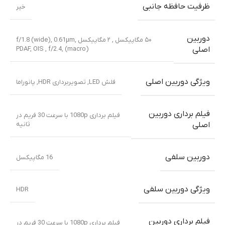
ظرفیت حافظه جانبی
خیر
دوربین
۵۰ مگاپیکسل , ۲ مگاپیکسل f/1.8 (wide), 0.61µm,
PDAF, OIS , f/2.4, (macro)
اصلی
ویژگی دوربین اصلی
فلش LED, تصویربرداری HDR, پانوراما
فیلم برداری دوربین
فیلم برداری 1080p با سرعت 30 فریم در
ثانیه
اصلی
دوربین سلفی
16 مگاپیکسل
ویژگی دوربین سلفی
HDR
فیلم برداری دوربین
فیلم برداری 1080p با سرعت 30 فریم در