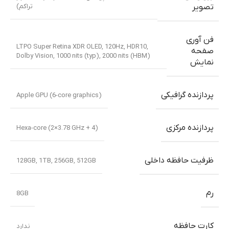
تراکم)
تصویر
فن آوری
LTPO Super Retina XDR OLED, 120Hz, HDR10,
صفحه
Dolby Vision, 1000 nits (typ), 2000 nits (HBM)
نمایش
پردازنده گرافیکی
Apple GPU (6-core graphics)
پردازنده مرکزی
Hexa-core (2×3.78 GHz + 4)
ظرفیت حافظه داخلی
128GB
,
1TB
,
256GB
,
512GB
رم
8GB
کارت حافظه
ندارد