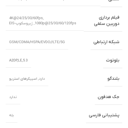
فیلم برداری
4K@24/25/30/60fps,
1080p@25/30/60/120fps, ژیروسکوپ-EIS
دوربین سلفی
شبکه ارتباطی
GSM/CDMA/HSPA/EVDO//LTE/5G
بلوتوث
5.3,A2DP,LE
بلندگو
دارد, اسپیکرهای استریو
جک هدفون
ندارد
پشتیبانی فارسی
بله