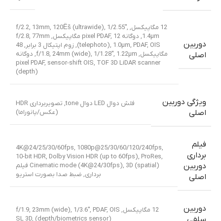
12 مگاپیکسل, f/2.2, 13mm, 120Ëš (ultrawide), 1/2.55″,
1.4µm, دوگانه pixel PDAF
,
12 مگاپیکسل, f/2.8, 77mm
دوربین
(telephoto), 1.0µm, PDAF, OIS, زوم اپتیکال 3 برابر
,
48
مگاپیکسل, f/1.8, 24mm (wide), 1/1.28″, 1.22µm, دوگانه
اصلی
pixel PDAF, sensor-shift OIS
,
TOF 3D LiDAR scanner
(depth)
ویژگی دوربین
فلش دوال LED دوال tone, تصویربرداری HDR
(عکس/پانوراما)
اصلی
فیلم
4K@24/25/30/60fps, 1080p@25/30/60/120/240fps,
برداری
10-bit HDR, Dolby Vision HDR (up to 60fps), ProRes,
Cinematic mode (4K@24/30fps), 3D (spatial) فیلم
دوربین
برداری, ضبط صدا بصورت استریو
اصلی
دوربین
12 مگاپیکسل, f/1.9, 23mm (wide), 1/3.6″, PDAF, OIS
SL 3D, (depth/biometrics sensor)
سلفی