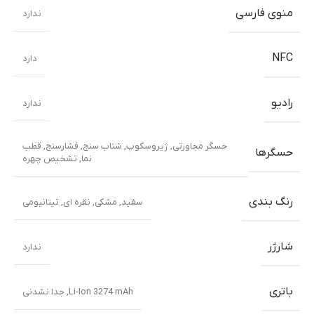
منوی فارسی
ندارد
NFC
دارد
رادیو
ندارد
حسگر مجاورتی
,
ژیروسکوپ
,
شتاب سنج
,
فشارسنج
,
قطب
حسگرها
نما
,
تشخیص چهره
رنگ بندی
سفید
,
مشکی
,
نقره ای
,
تیتانیومی
شارژر
ندارد
باتری
Li-Ion 3274 mAh, جدا نشدنی