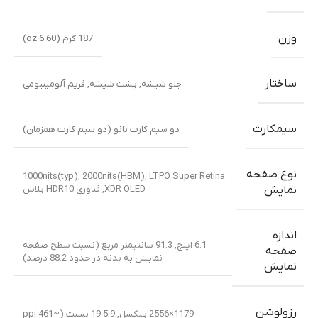
وزن
187 گرم (6.60 oz)
ساختار
جلو شیشه
,
پشت شیشه
,
فریم آلومینیومی
سیمکارت
دو سیم کارت نانو (دو سیم کارت همزمان)
نوع صفحه
1000nits(typ), 2000nits(HBM)
,
LTPO Super Retina
XDR OLED
,
فناوری HDR10 پلاس
نمایش
اندازه
6.1 اینچ, 91.3 سانتیمتر مربع (نسبت سطح صفحه
صفحه
نمایش به بدنه در حدود 88.2 درصد)
نمایش
رزولوشن
1179×2556 پیکسل, 19.5:9 نسبت (~461 ppi