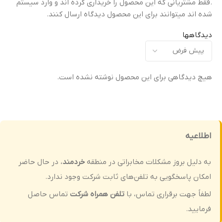
.فقط مشتریانی که این محصول را خریداری کرده اند و وارد سیستم
شفافیت بالا (High
شده اند میتوانند برای این محصول دیدگاه ارسال کنند.
شفافیت بالا (High
Transparency)
)
Transparency)
دیدگاهها
مقاومت در برابر خط و
م
مقاومت در برابر خط و
خش
خ
خش
هیچ دیدگاهی برای این محصول نوشته نشده است.
مناسب برای استفاده روزانه
سختی 9H (Anti-Scratch)
لبه ها
میزان پوشش
لبه خمیده با برش دقیق
ل
اطلاعیه
پوشش دقیق و فیت روی لنز
(Curved & Precision-Cut
)
Edges)
به دلیل بروز مشکلات مخابراتی در منطقه
خردمند
، در حال حاضر
اقلام همراه
امکان پاسخگویی به تلفن‌های ثابت شرکت وجود ندارد.
میزان پوشش
لطفاً جهت برقراری تماس، با
تلفن همراه شرکت
تماس حاصل
۱ عدد دستمال تمیزکننده شماره ۱
(مرطوب) ۱ عدد دستمال
پوشش کامل لبه تا لبه (Full
فرمایید.
تمیزکننده شماره ۲ (خشک)
Edge-to-Edge Coverage)
)