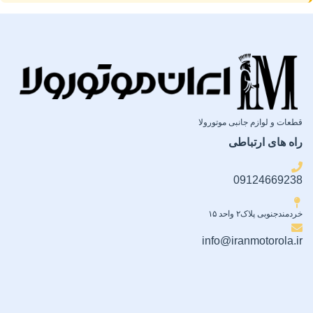
اقلام همراه
دو عدد محافظ لنز دوربین
قطعات و لوازم جانبی موتورولا
راه های ارتباطی
09124669238
خردمندجنوبی پلاک۲ واحد ۱۵
info@iranmotorola.ir