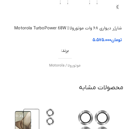
شارژر دیواری ۶۸ وات موتورولا | Motorola TurboPower 68W
30 Pro
تومان
۵.۵۷۵.۰۰۰
توم
برند
موتورولا / Motorola
مدل
محصولات مشابه
TurboPower 68W
توان خروجی
۶۸ وات