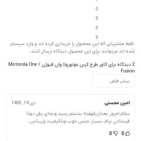
0
میزان شفافیت
میزان شفافیت
0
0
شفافیت بالا (High
شفافیت بالا (High
Transparency)
)
0
Transparency)
.فقط مشتریانی که این محصول را خریداری کرده اند و وارد سیستم
شده اند میتوانند برای این محصول دیدگاه ارسال کنند.
مقاومت در برابر خط و
م
مقاومت در برابر خط و
خش
خ
خش
2 دیدگاه برای
کاور طرح کربن موتورولا وان فیوژن / Motorola One
Fusion
مناسب برای استفاده روزانه
سختی 9H (Anti-Scratch)
لبه ها
میزان پوشش
امین محسنی
دی 14, 1400
لبه خمیده با برش دقیق
ل
سلام.امروز بعدازیکهفته بدستم رسید وبجای یکی دوتا
پوشش دقیق و فیت روی لنز
(Curved & Precision-Cut
)
Edges)
فرستادن برام..بسیار جنس خوب وباکیفیت وزیباس..
اقلام همراه
0
0
میزان پوشش