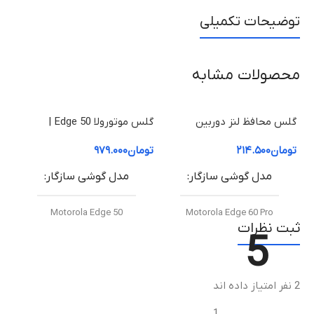
توضیحات تکمیلی
محصولات مشابه
گلس محافظ لنز دوربین
گلس موتورولا Edge 50 |
موتورولا Edge 60 Pro
محافظ صفحه نمایش موتورولا
| م
تومان
۲۱۴.۵۰۰
تومان
۹۷۹.۰۰۰
توم
50 Edge (شفاف +HD)
50 Fusion (شفاف +HD
مدل گوشی سازگار
مدل گوشی سازگار
Motorola Edge 50
Motorola Edge 60 Pro
ثبت نظرات
5
نوع گلس
نوع گلس
2 نفر امتیاز داده اند
گلس محافظ لنز دوربین فلزی
گلس خمیده +HD (Curved
موتورولا Metal Frame + HD
HD+ Glass)
)
1
Glass)