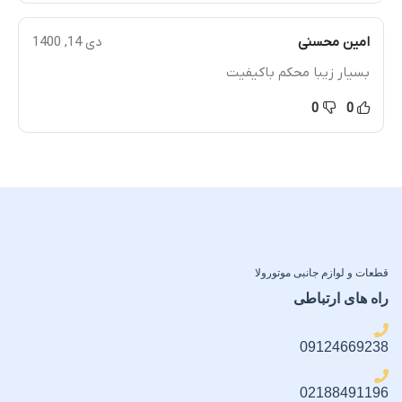
۱ عدد دستمال تمیزکننده شماره ۱
(مرطوب) ۱ عدد دستمال
پوشش کامل لبه تا لبه (Full
امین محسنی
دی 14, 1400
تمیزکننده شماره ۲ (خشک)
Edge-to-Edge Coverage)
)
بسیار زیبا محکم باکیفیت
اقلام همراه
0
0
دو عدد محافظ لنز دوربین
قطعات و لوازم جانبی موتورولا
راه های ارتباطی
09124669238
02188491196