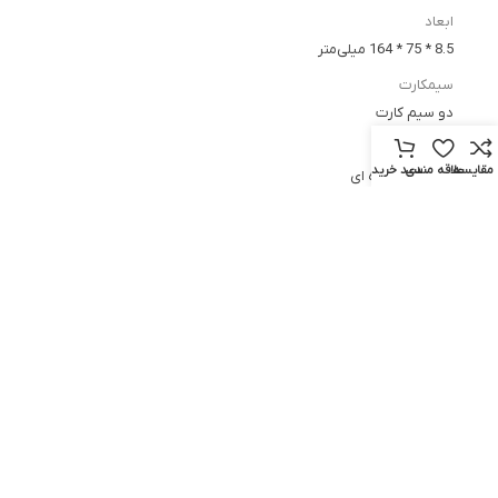
ابعاد
8.5 * 75 * 164 میلی‌متر
سیمکارت
دو سیم کارت
رنگ بندی
مقایسه
علاقه مندی
سبد خرید
خاکستری, نقره ای
پلتفرم
سیستم عامل
اندروید 11
صدا
بلندگو
دارد