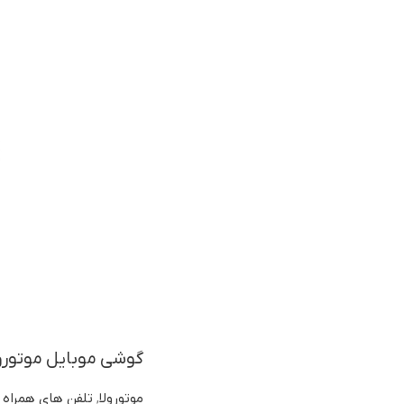
گوشی موبایل موتورولا مدل Razr Fold ظرفیت 512 گیگابا
موتورولا
,
تلفن های همراه م