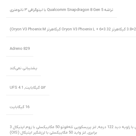
تراشه Qualcomm Snapdragon 8 Gen 5 با لیتوگرافی ۳ نانومتری
Adreno 829
پشتیبانی نمی‌کند
۵۱۲ گیگابایت
,
UFS 4.1
16 گیگابایت
,
لنز پریسکوپی تله‌فوتو 50 مگاپیکسلی با زوم اپتیکال 3
برابری
,
لنز واید 50 مگاپیکسلی با لرزشگیر اپتیکال (OIS)