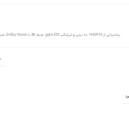
پشتیبانی از HDR10+ ده بیتی و لرزشگیر gyro-EIS
,
ضبط 4K با Dolby Vision
,
ضبط ویدی
دو
ی