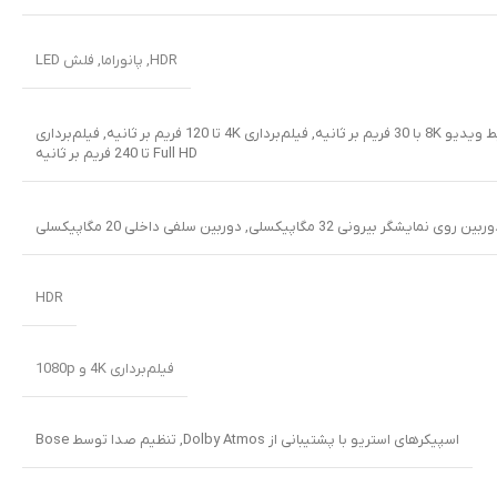
HDR
,
پانوراما
,
فلش LED
و 8K با 30 فریم بر ثانیه
,
فیلم‌برداری 4K تا 120 فریم بر ثانیه
,
فیلم‌برداری
Full HD تا 240 فریم بر ثانیه
ربین روی نمایشگر بیرونی 32 مگاپیکسلی
,
دوربین سلفی داخلی 20 مگاپیکسلی
HDR
فیلم‌برداری 4K و 1080p
اسپیکرهای استریو با پشتیبانی از Dolby Atmos
,
تنظیم صدا توسط Bose