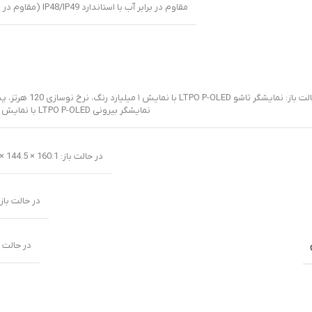
مقاوم در برابر آب با استاندارد IP48/IP49 (مقاوم در برابر پاشش آب با فشار بالا و قابلیت غوطه‌وری در عمق ۱.۵ متری آب تا ۳۰ دقیقه)
و LTPO P-OLED با نمایش ۱ میلیارد رنگ، نرخ نوسازی 120 هرتز، پشتیبانی از Dolby Vision و HDR10+، حداکثر روشنایی 6200 نیت
نمایشگر بیرونی LTPO P-OLED با نمایش ۱ میلیارد رنگ، پشتیبانی از Dolby Vision و HDR10+، حداکثر روشنایی 6000 نیت
در حالت باز: 160.1 × 144.5 × 4.7 میلی‌متر (8.1 اینچ)
در حالت باز: رزولوشن
در حالت باز: