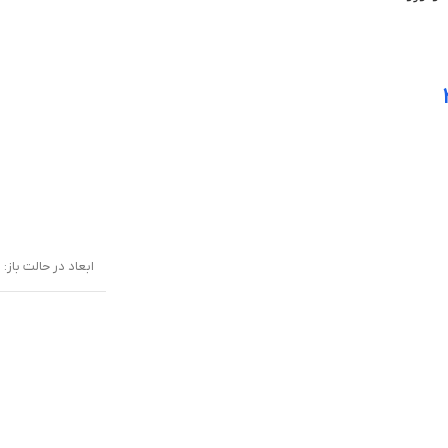
ابعاد در حالت باز: 160.1 × 144.5 × 4.7 میلی‌متر