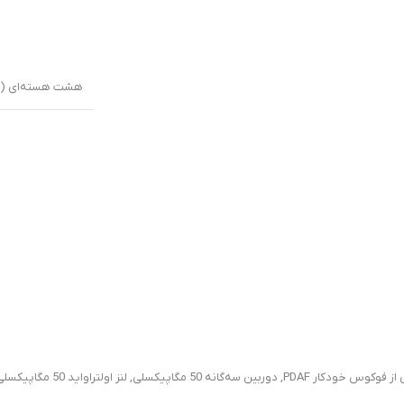
هشت هسته‌ای (2×3.8 گیگاهرتز Oryon V3 Phoenix L + 6×3.32 گیگاهرتز Oryon V3 Phoenix M)
از فوکوس خودکار PDAF
,
دوربین سه‌گانه 50 مگاپیکسلی
,
لنز اولتراواید 50 مگاپیکسلی با زاویه دید 122 درجه