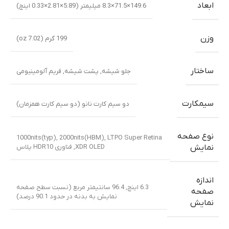
ابعاد
149.6×71.5×8.3 میلیمتر (5.89×2.81×0.33 اینچ)
وزن
199 گرم (7.02 oz)
ساختار
جلو شیشه
,
پشت شیشه
,
فریم آلومینیومی
سیمکارت
دو سیم کارت نانو (دو سیم کارت همزمان)
نوع صفحه
1000nits(typ), 2000nits(HBM)
,
LTPO Super Retina
XDR OLED
,
فناوری HDR10 پلاس
نمایش
اندازه
6.3 اینچ, 96.4 سانتیمتر مربع (نسبت سطح صفحه
صفحه
نمایش به بدنه در حدود 90.1 درصد)
نمایش