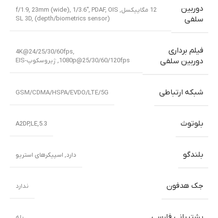
دوربین
12 مگاپیکسل, f/1.9, 23mm (wide), 1/3.6″, PDAF, OIS
SL 3D, (depth/biometrics sensor)
سلفی
فیلم برداری
4K@24/25/30/60fps,
1080p@25/30/60/120fps, ژیروسکوپ-EIS
دوربین سلفی
شبکه ارتباطی
GSM/CDMA/HSPA/EVDO/LTE/5G
بلوتوث
5.3,A2DP,LE
بلندگو
دارد, اسپیکرهای استریو
جک هدفون
ندارد
پشتیبانی فارسی
بله