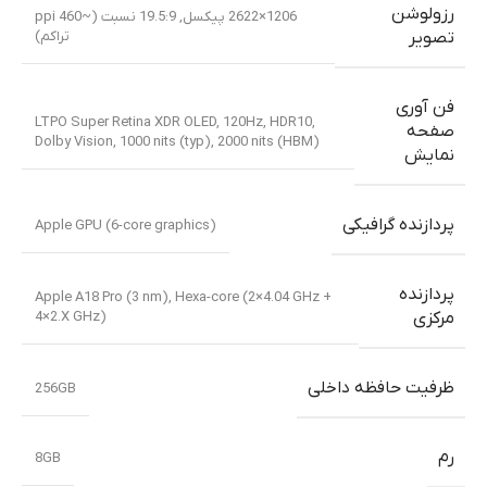
رزولوشن
1206×2622 پیکسل, 19.5:9 نسبت (~460 ppi
تراکم)
تصویر
فن آوری
LTPO Super Retina XDR OLED, 120Hz, HDR10,
صفحه
Dolby Vision, 1000 nits (typ), 2000 nits (HBM)
نمایش
پردازنده گرافیکی
Apple GPU (6-core graphics)
پردازنده
Apple A18 Pro (3 nm)
,
Hexa-core (2×4.04 GHz +
4×2.X GHz)
مرکزی
ظرفیت حافظه داخلی
256GB
رم
8GB