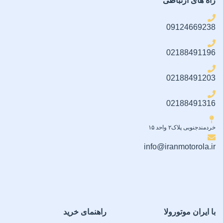
راه های ارتباطی
09124669238
02188491196
02188491203
02188491316
خردمندجنوبی پلاک۲ واحد ۱۵
info@iranmotorola.ir
با ایران موتورولا
راهنمای خرید