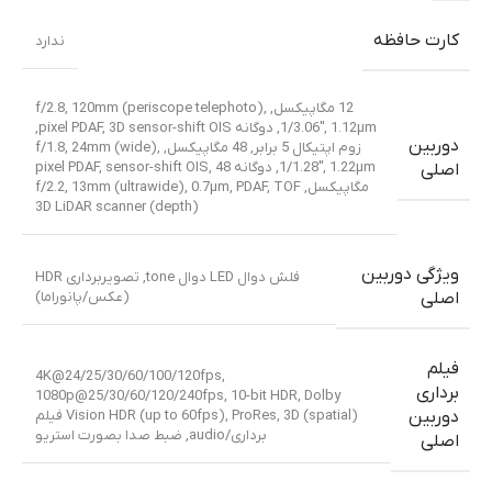
کارت حافظه
ندارد
12 مگاپیکسل, f/2.8, 120mm (periscope telephoto),
1/3.06″, 1.12µm, دوگانه pixel PDAF, 3D sensor-shift OIS,
دوربین
زوم اپتیکال 5 برابر
,
48 مگاپیکسل, f/1.8, 24mm (wide),
1/1.28″, 1.22µm, دوگانه pixel PDAF, sensor-shift OIS
48
,
اصلی
مگاپیکسل, f/2.2, 13mm (ultrawide), 0.7µm, PDAF
TOF
,
3D LiDAR scanner (depth)
ویژگی دوربین
فلش دوال LED دوال tone, تصویربرداری HDR
(عکس/پانوراما)
اصلی
فیلم
4K@24/25/30/60/100/120fps,
برداری
1080p@25/30/60/120/240fps, 10-bit HDR, Dolby
Vision HDR (up to 60fps), ProRes, 3D (spatial) فیلم
دوربین
برداری/audio, ضبط صدا بصورت استریو
اصلی