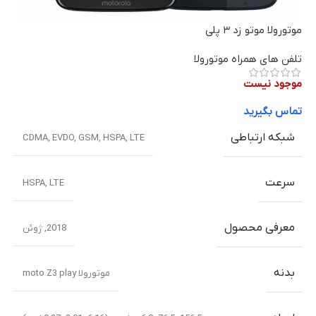
موتورولا موتو زد ۳ پلی
تلفن های همراه موتورولا
موجود نیست
تماس بگیرید
شبکه ارتباطی
CDMA
,
EVDO
,
GSM
,
HSPA
,
LTE
سرعت
HSPA
,
LTE
معرفی محصول
2018
,
ژوئن
بدنه
موتورولا moto Z3 play