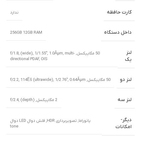
کارت حافظه
ندارد
داخل دستگاه
256GB 12GB RAM
لنز
50 مگاپیکسل, f/1.8, (wide), 1/1.55″, 1.0Âµm, multi-
directional PDAF, OIS
یک
لنز دو
50 مگاپیکسل, f/2.2, 114Ëš (ultrawide), 1/2.76″, 0.64Âµm
لنز سه
2 مگاپیکسل, f/2.4, (depth)
دیگر-
پانوراما
,
تصویربرداری HDR
,
فلش دوال LED دوال
tone
امکانات