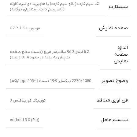
تک سیم کارت (نانو سیم کارت) یا هایبرید دو سیم کارته
سیمکارت
(نانو سیم کارت, استندبای دوگانه)
صفحه نمایش
موتورولا G7 PLUS
اندازه
6.2 اینچ, 96.2 سانتیمتر مربع (نسبت سطح صفحه
صفحه
نمایش به بدنه در حدود 81.4 درصد)
نمایش
وضوح تصویر
1080×2270 پیکسل
,
19:9 نسبت (~405 ppi تراکم)
فن آوری محافظ
کورنینگ گوریلا گلس 3
سیستم عامل
Android 9.0 (Pie)