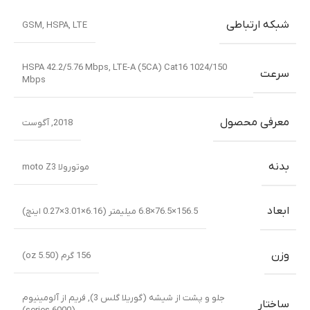
شبکه ارتباطی
GSM
,
HSPA
,
LTE
HSPA 42.2/5.76 Mbps, LTE-A (5CA) Cat16 1024/150
سرعت
Mbps
معرفی محصول
2018
,
آگوست
بدنه
موتورولا moto Z3
ابعاد
156.5×76.5×6.8 میلیمتر (6.16×3.01×0.27 اینچ)
وزن
156 گرم (5.50 oz)
جلو و پشت از شیشه (گوریلا گلس 3)
,
فریم از آلومینیوم
ساختار