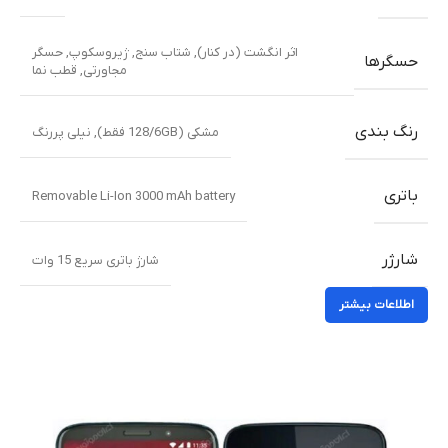
اثر انگشت (در کنار), شتاب سنج, ژیروسکوپ, حسگر
حسگرها
مجاورتی, قطب نما
رنگ بندی
مشکی (128/6GB فقط)
,
نیلی پررنگ
باتری
Removable Li-Ion 3000 mAh battery
شارژر
شارژ باتری سریع 15 وات
اطلاعات بیشتر