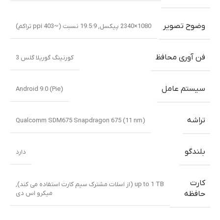
وضوح تصویر
1080×2340 پیکسل
,
19.5:9 نسبت (~403 ppi تراکم)
فن آوری محافظ
کورنینگ گوریلا گلس 3
سیستم عامل
Android 9.0 (Pie)
تراشه
Qualcomm SDM675 Snapdragon 675 (11 nm)
بلندگو
دارد
کارت
up to 1 TB (از اسلات مشترک سیم کارت استفاده می کند)
,
میکرو اس دی
حافظه