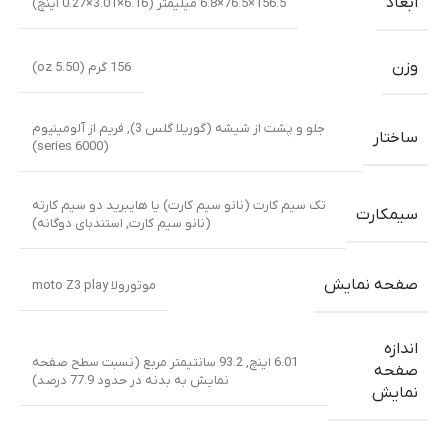
ابعاد
156.5×76.5×6.8 میلیمتر (6.16×3.01×0.27 اینچ)
وزن
156 گرم (5.50 oz)
جلو و پشت از شیشه (گوریلا گلس 3)
,
فریم از آلومینیوم
ساختار
(6000 series)
تک سیم کارت (نانو سیم کارت) یا هایبرید دو سیم کارته
سیمکارت
(نانو سیم کارت, استندبای دوگانه)
صفحه نمایش
موتورولا moto Z3 play
اندازه
6.01 اینچ, 93.2 سانتیمتر مربع (نسبت سطح صفحه
صفحه
نمایش به بدنه در حدود 77.9 درصد)
نمایش