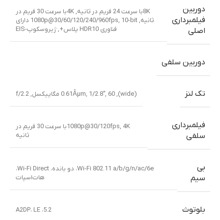
دوربین
8Kبا سرعت 24 فریم در ثانیه, 4Kبا سرعت 30 فریم در
فیلمبرداری
ثانیه, 1080p@30/60/120/240/960fps, 10-bit دارای
فناوری HDR10 پلاس+, ژیروسکوپ-EIS
اصلی
دوربین سلفی
تک لنز
(wide)
,
60 مگاپیکسل
,
1/2.8″
,
0.61Âµm
,
f/2.2
فیلمبرداری
,
1080p@30/120fps
4Kبا سرعت 30 فریم در
ثانیه
سلفی
بی
Wi-Fi 802.11 a/b/g/n/ac/6e، دو بانده، Wi-Fi Direct،
هات‌اسپات
سیم
بلوتوث
5.2، A2DP، LE