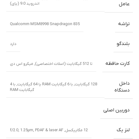
اندروید 9.0 (پای)
عامل
تراشه
Qualcomm MSM8998 Snapdragon 835
بلندگو
دارد
کارت حافظه
تا 512 گیگابایت (اسلات اختصاصی)
,
میکرو اس دی
داخل
128 گیگابایت, با 6 گیگابایت RAM یا 64 گیگابایت, با 4
گیگابایت RAM
دستگاه
دوربین اصلی
لنز یک
12 مگاپیکسل, f/2.0, 1.25µm, PDAF & laser AF