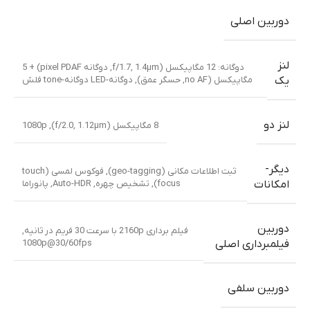
دوربین اصلی
لنز
دوگانه: 12 مگاپیکسل (f/1.7, 1.4µm, دوگانه pixel PDAF) + 5
مگاپیکسل (no AF, حسگر عمق), دوگانه-LED دوگانه-tone فلش
یک
لنز دو
8 مگاپیکسل (f/2.0, 1.12µm), 1080p
دیگر-
ثبت اطلاعات مکانی (geo-tagging), فوکوس لمسی (touch
focus), تشخیص چهره, Auto-HDR, پانوراما
امکانات
دوربین
فیلم برداری 2160p با سرعت 30 فریم در ثانیه,
1080p@30/60fps
فیلمبرداری اصلی
دوربین سلفی