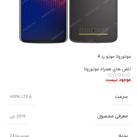
موتورولا موتو زد 4
تلفن های همراه موتورولا
موجود نیست
سرعت
HSPA
,
LTE-A
معرفی محصول
2019
,
می
بدنه
موتورولا Z4