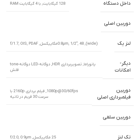
داخل دستگاه
128 گیگابایت
,
با 4 گیگابایت RAM
دوربین اصلی
لنز یک
(wide)
,
48مگاپیکسل
,
1/2″
,
0.8µm
,
PDAF
,
OIS
,
f/1.7
دیگر-
پانوراما
,
تصویربرداری HDR
,
دوگانه-LED دوگانه-tone
فلش
امکانات
دوربین
1080p@30/60fps
,
فیلم برداری 2160p با
سرعت 30 فریم در ثانیه
فیلمبرداری اصلی
دوربین سلفی
تک لنز
25 مگاپیکسل
,
f/2.0, 0.9µm