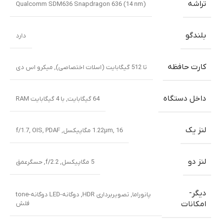
تراشه
Qualcomm SDM636 Snapdragon 636 (14 nm)
بلندگو
دارد
کارت حافظه
تا 512 گیگابایت (اسلات اختصاصی)
,
میکرو اس دی
داخل دستگاه
64 گیگابایت
,
با 4 گیگابایت RAM
لنز یک
16 مگاپیکسل
,
1.22µm
,
PDAF
,
OIS
,
f/1.7
لنز دو
5 مگاپیکسل
,
f/2.2
,
حسگرعمق
دیگر-
پانوراما
,
تصویربرداری HDR
,
دوگانه-LED دوگانه-tone
فلش
امکانات