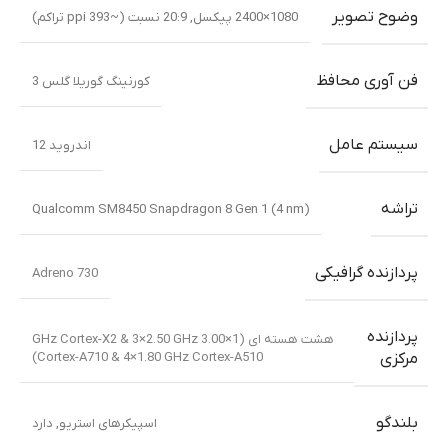
وضوح تصویر
1080×2400 پیکسل, 20:9 نسبت (~393 ppi تراکم)
فن آوری محافظ
کورنینگ گوریلا گلس 3
سیستم عامل
اندروید 12
تراشه
Qualcomm SM8450 Snapdragon 8 Gen 1 (4 nm)
پردازنده گرافیکی
Adreno 730
پردازنده
هشت هسته ای (1×3.00 GHz Cortex-X2 & 3×2.50 GHz
Cortex-A710 & 4×1.80 GHz Cortex-A510)
مرکزی
بلندگو
اسپیکرهای استریو
,
دارد