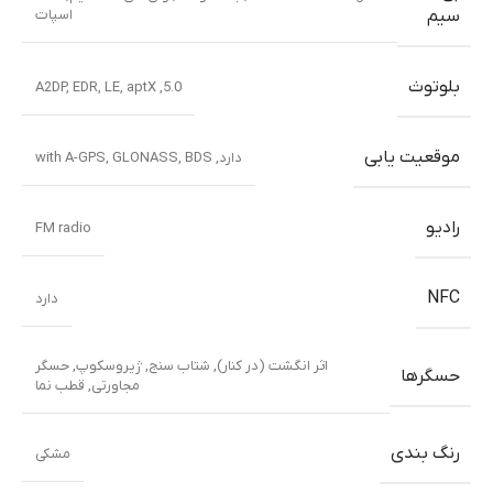
اسپات
سیم
بلوتوث
5.0, A2DP, EDR, LE, aptX
موقعیت یابی
دارد, with A-GPS, GLONASS, BDS
رادیو
FM radio
NFC
دارد
اثر انگشت (در کنار), شتاب سنج, ژیروسکوپ, حسگر
حسگرها
مجاورتی, قطب نما
رنگ بندی
مشکی