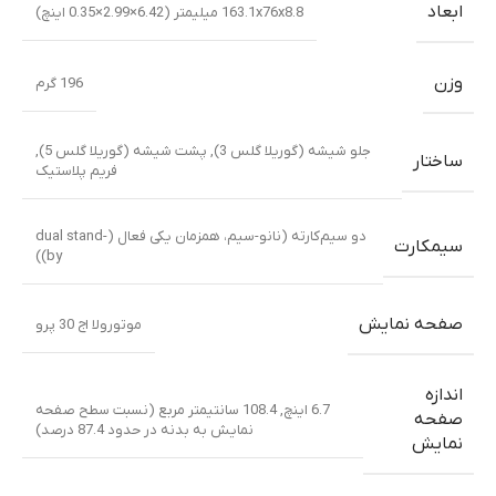
ابعاد
163.1x76x8.8 میلیمتر (6.42×2.99×0.35 اینچ)
وزن
196 گرم
جلو شیشه (گوریلا گلس 3), پشت شیشه (گوریلا گلس 5),
ساختار
فریم پلاستیک
دو سیم‌کارته (نانو-سیم، همزمان یکی فعال (dual stand-
سیمکارت
by))
صفحه نمایش
موتورولا اج 30 پرو
اندازه
6.7 اینچ, 108.4 سانتیمتر مربع (نسبت سطح صفحه
صفحه
نمایش به بدنه در حدود 87.4 درصد)
نمایش