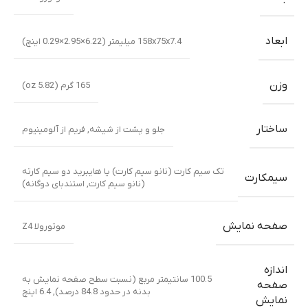
ابعاد
158x75x7.4 میلیمتر (6.22×2.95×0.29 اینچ)
وزن
165 گرم (5.82 oz)
ساختار
جلو و پشت از شیشه
,
فریم از آلومینیوم
تک سیم کارت (نانو سیم کارت) یا هایبرید دو سیم کارته
سیمکارت
(نانو سیم کارت, استندبای دوگانه)
صفحه نمایش
موتورولا Z4
اندازه
100.5 سانتیمتر مربع (نسبت سطح صفحه نمایش به
صفحه
بدنه در حدود 84.8 درصد)
,
6.4 اینچ
نمایش