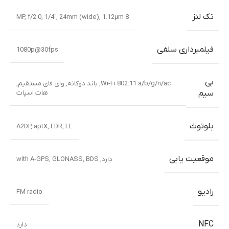
تک لنز
8 MP, f/2.0, 1/4″, 24mm (wide), 1.12µm
فیلمبرداری سلفی
1080p@30fps
بی
Wi-Fi 802.11 a/b/g/n/ac, باند دوگانه, وای فای مستقیم,
هات اسپات
سیم
بلوتوث
A2DP
,
aptX
,
EDR
,
LE
موقعیت یابی
دارد, with A-GPS, GLONASS, BDS
رادیو
FM radio
NFC
دارد