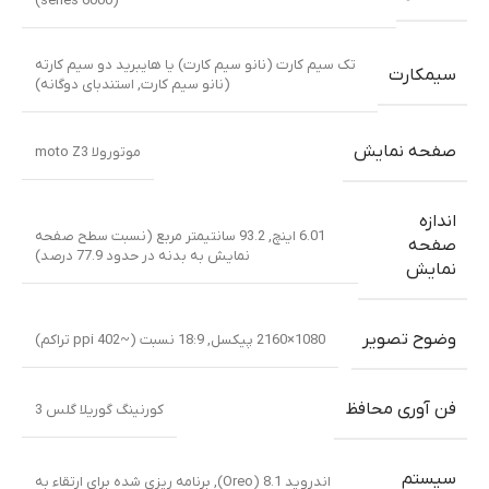
(6000 series)
تک سیم کارت (نانو سیم کارت) یا هایبرید دو سیم کارته
سیمکارت
(نانو سیم کارت, استندبای دوگانه)
صفحه نمایش
موتورولا moto Z3
اندازه
6.01 اینچ, 93.2 سانتیمتر مربع (نسبت سطح صفحه
صفحه
نمایش به بدنه در حدود 77.9 درصد)
نمایش
وضوح تصویر
1080×2160 پیکسل, 18:9 نسبت (~402 ppi تراکم)
فن آوری محافظ
کورنینگ گوریلا گلس 3
سیستم
اندروید 8.1 (Oreo), برنامه ریزی شده برای ارتقاء به