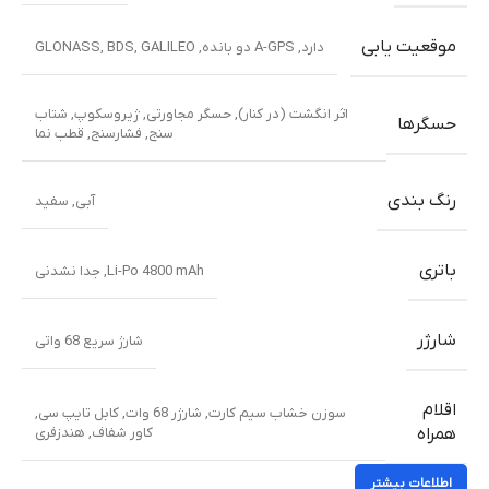
موقعیت یابی
دارد, A-GPS دو بانده, GLONASS, BDS, GALILEO
اثر انگشت (در کنار)
,
حسگر مجاورتی
,
ژیروسکوپ
,
شتاب
حسگرها
سنج
,
فشارسنج
,
قطب نما
رنگ بندی
آبی
,
سفید
باتری
Li-Po 4800 mAh
,
جدا نشدنی
شارژر
شارژ سریع 68 واتی
اقلام
سوزن خشاب سیم کارت
,
شارژر 68 وات
,
کابل تایپ سی
,
کاور شفاف
,
هندزفری
همراه
اطلاعات بیشتر