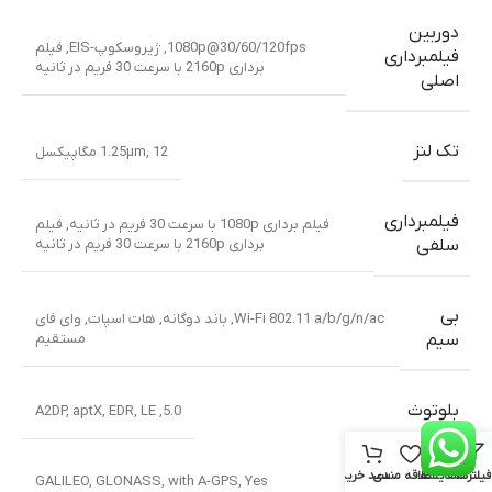
دوربین
1080p@30/60/120fps
,
ژیروسکوپ-EIS
,
فیلم
فیلمبرداری
برداری 2160p با سرعت 30 فریم در ثانیه
اصلی
تک لنز
12 مگاپیکسل
,
1.25µm
فیلمبرداری
فیلم برداری 1080p با سرعت 30 فریم در ثانیه
,
فیلم
برداری 2160p با سرعت 30 فریم در ثانیه
سلفی
بی
Wi-Fi 802.11 a/b/g/n/ac
,
باند دوگانه
,
هات اسپات
,
وای فای
مستقیم
سیم
بلوتوث
A2DP
,
aptX
,
EDR
,
LE
,
5.0
فیلترها
مقایسه
علاقه مندی
سبد خرید
موقعیت یابی
GALILEO
,
GLONASS
,
with A-GPS
,
Yes