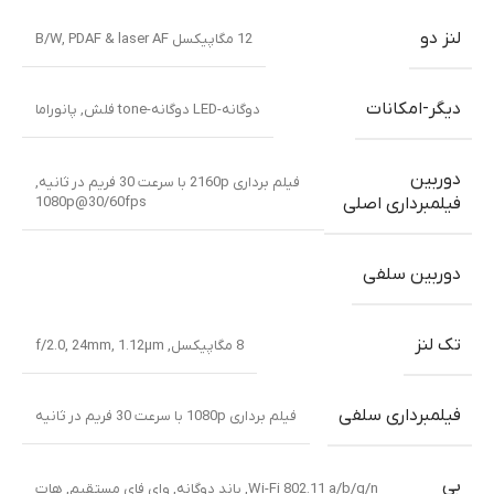
لنز دو
12 مگاپیکسل B/W, PDAF & laser AF
دیگر-امکانات
دوگانه-LED دوگانه-tone فلش, پانوراما
دوربین
فیلم برداری 2160p با سرعت 30 فریم در ثانیه,
1080p@30/60fps
فیلمبرداری اصلی
دوربین سلفی
تک لنز
8 مگاپیکسل, f/2.0, 24mm, 1.12µm
فیلمبرداری سلفی
فیلم برداری 1080p با سرعت 30 فریم در ثانیه
بی
Wi-Fi 802.11 a/b/g/n, باند دوگانه, وای فای مستقیم, هات