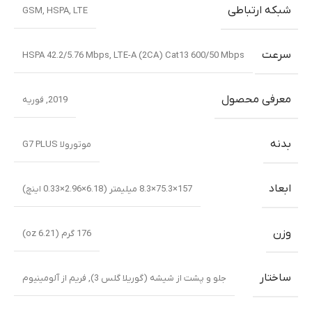
شبکه ارتباطی
GSM
,
HSPA
,
LTE
سرعت
HSPA 42.2/5.76 Mbps
,
LTE-A (2CA) Cat13 600/50 Mbps
معرفی محصول
2019
,
فوریه
بدنه
موتورولا G7 PLUS
ابعاد
157×75.3×8.3 میلیمتر (6.18×2.96×0.33 اینچ)
وزن
176 گرم (6.21 oz)
ساختار
جلو و پشت از شیشه (گوریلا گلس 3)
,
فریم از آلومینیوم