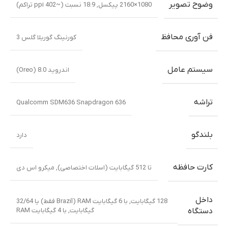
وضوح تصویر
1080×2160 پیکسل, 18:9 نسبت (~402 ppi تراکم)
فن آوری محافظ
کورنینگ گوریلا گلس 3
سیستم عامل
اندروید 8.0 (Oreo)
تراشه
Qualcomm SDM636 Snapdragon 636
بلندگو
دارد
کارت حافظه
تا 512 گیگابایت (اسلات اختصاصی)
,
میکرو اس دی
داخل
128 گیگابایت, با 6 گیگابایت RAM (Brazil فقط) یا 32/64
گیگابایت, با 4 گیگابایت RAM
دستگاه