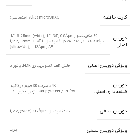
کارت حافظه
microSDXC (درگاه اختصاصی)
50 مگاپیکسل, f/1.8, 25mm (wide), 1/1.95″, 0.8Âµm,
دوربین
دوگانه pixel PDAF, OIS 8 مگاپیکسل, f/2.2, 12mm, 118Ëš
اصلی
(ultrawide), 1.12Âµm, AF
ویژگی دوربین اصلی
فلش LED, تصویربرداری HDR, پانوراما
دوربین
4Kبا سرعت 30 فریم در ثانیه,
1080p@30/60/120fps, ژیروسکوپ-EIS
فیلمبرداری اصلی
دوربین سلفی
32 مگاپیکسل, f/2.2, (wide), 0.7Âµm
ویژگی دوربین سلفی
HDR