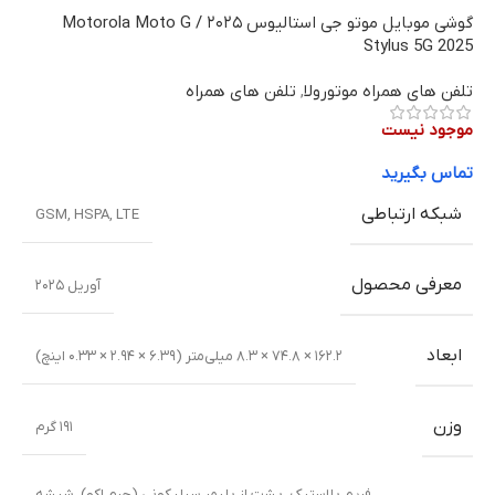
بلوتوث
5.0, .A2DP, LE
موقعیت یابی
GALILEO
,
GLONASS
,
GPS
NFC
دارد (بسته به بازار آن)
پورت اتصال
USB Type-C 2.0
حسگر اثر انگشت در لبه (کناری)
,
حسگر مجاورت
(proximity)
,
ژیروسکوپ (gyro)
,
شتاب‌سنج
حسگرها
(accelerometer)
,
فشارسنج (barometer)
,
قطب‌نما
(compass)
نوع شارژ
سریع -30 وات