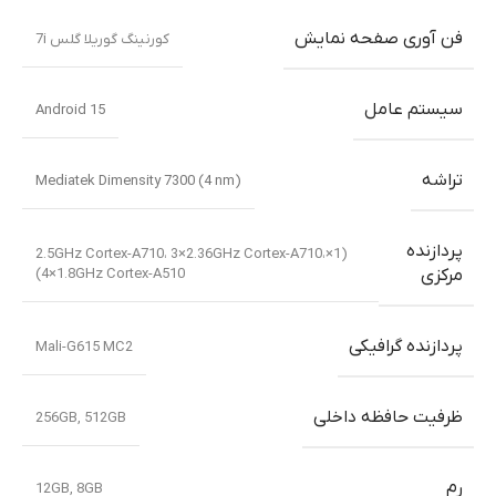
فن آوری صفحه نمایش
کورنینگ گوریلا گلس 7i
سیستم عامل
Android 15
تراشه
Mediatek Dimensity 7300 (4 nm)
پردازنده
(1×2.5GHz Cortex-A710، 3×2.36GHz Cortex-A710،
4×1.8GHz Cortex-A510)
مرکزی
پردازنده گرافیکی
Mali-G615 MC2
ظرفیت حافظه داخلی
256GB
,
512GB
رم
12GB
,
8GB