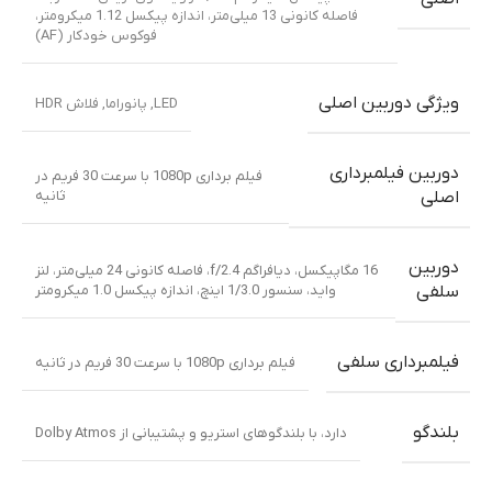
نوع صفحه نمایش
IPS LCD با نرخ نوسازی ۱۲۰ هرتز
اندازه صفحه
۶.۸ اینچ (~۱۱۲.۰ سانتی‌متر مربع، نسبت نمایشگر به
بدنه ~۸۷.۲٪)
نمایش
رزولوشن تصویر
۲۳۸۸ × ۱۰۸۰ پیکسل (~۳۸۵ پیکسل بر اینچ)
فن آوری صفحه
گوریلا گلس ۵ (Corning Gorilla Glass
5)
نمایش
سیستم عامل
اندروید ۱۵ (قابل ارتقا تا دو نسخه اصلی اندروید)
تراشه
MediaTek Dimensity 6300 (معماری ۶ نانومتری)
پردازنده
۲ هسته ۲.۴ گیگاهرتز Cortex-A76
,
۶ هسته ۲.۰ گیگاهرتز