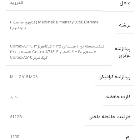
اندروید
عامل
Mediatek Dimensity 8350 Extreme (فناوری ساخت ۴
تراشه
نانومتری)
هشت‌هسته‌ای: ۱ هسته‌ی ۳.۳۵ گیگاهرتز Cortex-A715، ۳
پردازنده
هسته‌ی ۳.۲۰ گیگاهرتز Cortex-A715، ۴ هسته‌ی ۲.۲۰
مرکزی
گیگاهرتز Cortex-A510
پردازنده گرافیکی
Mali-G615 MC6
کارت حافظه
ندارد
ظرفیت حافظه داخلی
512GB
رم
12GB