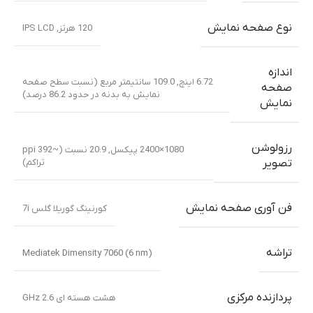
سیستم عامل
Android 15
معرفی محصول
می ۲۰۲۵
ابعاد
165.8×76.3×8.4 میلیمتر (6.53×3.00×0.33 اینچ)
وزن
۲۰۰ گرم
بدنه پلاستیک
,
پشت پلاستیک
,
Glass front (گوریلا گلس
ساختار
7i)
,
پشت از پلیمر سیلیکونی (چرم اکو)
سیمکارت
دو سیم کارته (نانو سیم کارت, استندبای دوگانه)
نوع صفحه نمایش
120 هرتز
,
IPS LCD