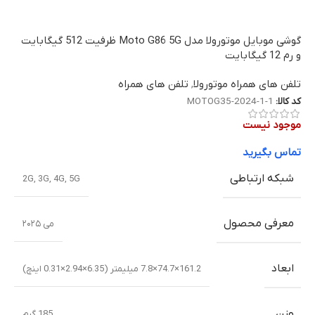
گوشی موبایل موتورولا مدل Moto G86 5G ظرفیت 512 گیگابایت
و رم 12 گیگابایت
تلفن های همراه موتورولا
,
تلفن های همراه
کد کالا:
MOTOG35-2024-1-1
موجود نیست
تماس بگیرید
شبکه ارتباطی
2G
,
3G
,
4G
,
5G
معرفی محصول
می ۲۰۲۵
ابعاد
161.2×74.7×7.8 میلیمتر (6.35×2.94×0.31 اینچ)
وزن
185 گرم