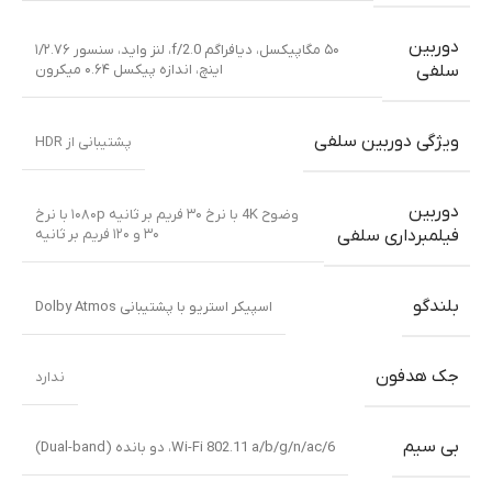
دوربین
۵۰ مگاپیکسل، دیافراگم f/2.0، لنز واید، سنسور ۱/۲.۷۶
اینچ، اندازه پیکسل ۰.۶۴ میکرون
سلفی
ویژگی دوربین سلفی
پشتیبانی از HDR
دوربین
وضوح 4K با نرخ ۳۰ فریم بر ثانیه ۱۰۸۰p با نرخ
۳۰ و ۱۲۰ فریم بر ثانیه
فیلمبرداری سلفی
بلندگو
اسپیکر استریو با پشتیبانی Dolby Atmos
جک هدفون
ندارد
بی سیم
Wi-Fi 802.11 a/b/g/n/ac/6، دو بانده (Dual-band)