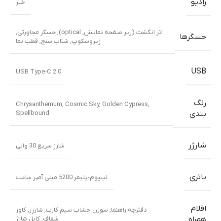
رادیو
خیر
اثر انگشت (زیر صفحه نمایش, optical)
,
حسگر مجاورتی
,
حسگرها
ژیروسکوپ
,
شتاب سنج
,
قطب نما
USB
USB Type-C 2.0
رنگ
Chrysanthemum
,
Cosmic Sky
,
Golden Cypress
,
Spellbound
بندی
شارژر
شارژ سریع 30 واتی
باتری
لیتیوم-پلیمر 5200 میلی آمپر ساعت
اقلام
دفترچه راهنما
,
سوزن خشاب سیم کارت
,
شارژر
,
کاور
شفاف
,
کابل شارژ
همراه