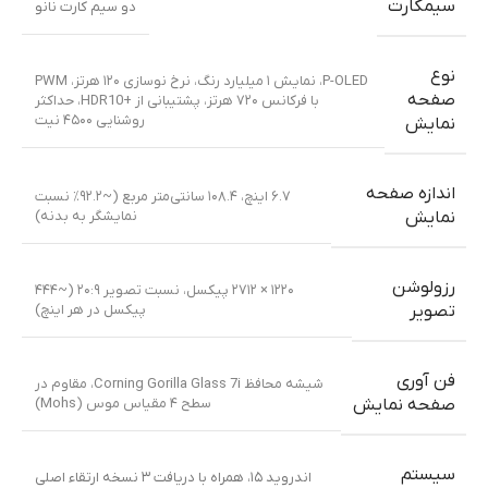
سیمکارت
دو سیم کارت نانو
نوع
P-OLED، نمایش ۱ میلیارد رنگ، نرخ نوسازی ۱۲۰ هرتز، PWM
صفحه
با فرکانس ۷۲۰ هرتز، پشتیبانی از +HDR10، حداکثر
روشنایی ۴۵۰۰ نیت
نمایش
اندازه صفحه
۶.۷ اینچ، ۱۰۸.۴ سانتی‌متر مربع (~۹۲.۲٪ نسبت
نمایشگر به بدنه)
نمایش
رزولوشن
۱۲۲۰ × ۲۷۱۲ پیکسل، نسبت تصویر ۲۰:۹ (~۴۴۴
پیکسل در هر اینچ)
تصویر
فن آوری
شیشه محافظ Corning Gorilla Glass 7i، مقاوم در
سطح ۴ مقیاس موس (Mohs)
صفحه نمایش
سیستم
اندروید ۱۵، همراه با دریافت ۳ نسخه ارتقاء اصلی