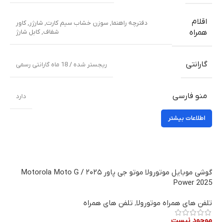
رادیو
خیر
اثر انگشت (در کنار)
,
حسگر مجاورتی
,
ژیروسکوپ
,
شتاب
حسگرها
سنج
,
قطب نما
USB
USB Type-C 2.0
رنگ
Pantone: Dazzling Blue –
Black Oyster
,
Dill
,
Gray Mist
,
آبی خیر کننده
بندی
شارژر
شارژ سریع 30 واتی
باتری
لیتیوم-پلیمر 5200 میلی آمپر ساعت
اقلام
دفترچه راهنما
,
سوزن خشاب سیم کارت
,
شارژر
,
کاور