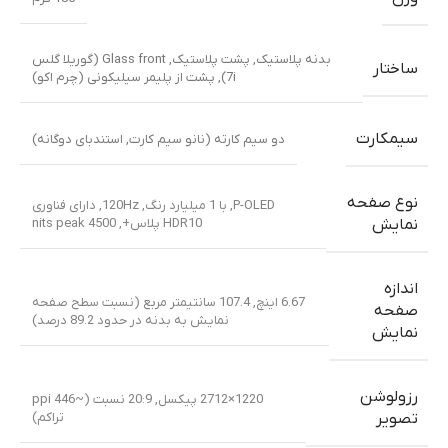
بدنه پلاستیک
,
پشت پلاستیک
,
Glass front (گوریلا گلس
ساختار
7i)
,
پشت از پلیمر سیلیکونی (چرم اکو)
سیمکارت
دو سیم کارته (نانو سیم کارت, استندبای دوگانه)
نوع صفحه
P-OLED, با 1 میلیارد رنگ, 120Hz, دارای فناوری
HDR10 پلاس+, 4500 nits peak
نمایش
اندازه
6.67 اینچ, 107.4 سانتیمتر مربع (نسبت سطح صفحه
صفحه
نمایش به بدنه در حدود 89.2 درصد)
نمایش
رزولوشن
1220×2712 پیکسل, 20:9 نسبت (~446 ppi
تراکم)
تصویر