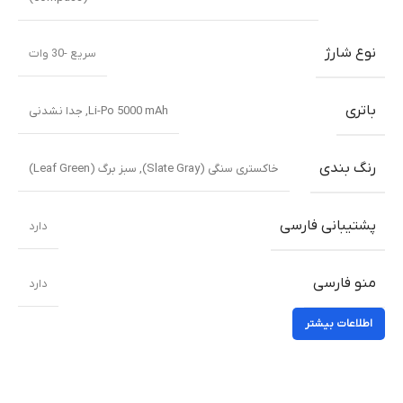
دوربین فیلمبرداری
فیلم برداری 1080p با سرعت 30 فریم در
ثانیه
اصلی
دوربین
16 مگاپیکسل، دیافراگم f/2.4، فاصله کانونی 24 میلی‌متر، لنز
واید، سنسور 1/3.0 اینچ، اندازه پیکسل 1.0 میکرومتر
سلفی
فیلمبرداری سلفی
فیلم برداری 1080p با سرعت 30 فریم در ثانیه
بلندگو
دارد، با بلندگوهای استریو و پشتیبانی از Dolby Atmos
جک هدفون
جک 3.5 میلی متری
بی سیم
Wi-Fi 802.11 a/b/g/n/ac، دو باند