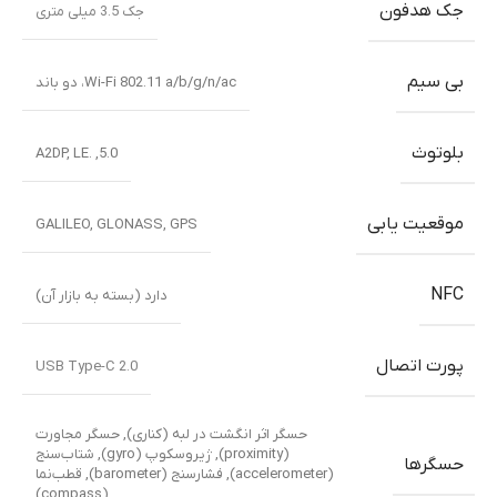
Cortex-A55
,
هشت هسته‌ای
مرکزی
پردازنده گرافیکی
Mali-G57 MC2
رم
8GB
ظرفیت حافظه داخلی
128GB
لنز اصلی: 50 مگاپیکسل، دیافراگم f/1.8، زاویه دید واید،
اندازه پیکسل 0.61 میکرومتر، فوکوس خودکار با تشخیص فاز
دوربین
(PDAF)، لرزش‌گیر اپتیکال تصویر (OIS)
,
لنز دوم: 8
مگاپیکسل، دیافراگم f/2.2، زاویه فوق‌عریض 119 درجه،
اصلی
فاصله کانونی 13 میلی‌متر، اندازه پیکسل 1.12 میکرومتر،
فوکوس خودکار (AF)
ویژگی دوربین اصلی
LED
,
پانوراما
,
فلاش HDR