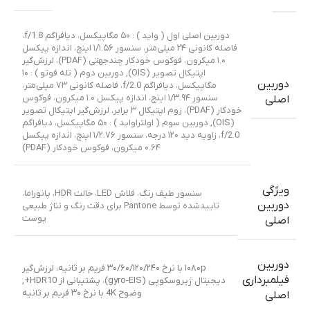
دوربین اصلی اول ( واید ) : ۵۰ مگاپیکسل، دیافراگم f/1.8،
فاصله کانونی ۲۴ میلی‌متر، سنسور ۱/۱.۵۶ اینچ، اندازه پیکسل
۱.۰ میکرون، فوکوس خودکار چندجهتی (PDAF)، لرزش‌گیر
اپتیکال تصویر (OIS)
,
دوربین دوم ( تله فوتو ) : ۱۰
دوربین
مگاپیکسل، دیافراگم f/2.0، فاصله کانونی ۷۳ میلی‌متر،
سنسور ۱/۳.۹۴ اینچ، اندازه پیکسل ۱.۰ میکرون، فوکوس
اصلی
خودکار (PDAF)، زوم اپتیکال ۳ برابر، لرزش‌گیر اپتیکال تصویر
(OIS)
,
دوربین سوم ( اولتراواید ) : ۵۰ مگاپیکسل، دیافراگم
f/2.0، زاویه دید ۱۲۰ درجه، سنسور ۱/۲.۷۶ اینچ، اندازه پیکسل
۰.۶۴ میکرون، فوکوس خودکار (PDAF)
ویژگی
سنسور طیف رنگ، فلاش LED، حالت HDR، پانوراما،
دوربین
تاییدشده توسط Pantone برای دقت رنگ و تناژ طبیعی
پوست
اصلی
دوربین
۱۰۸۰p با نرخ ۳۰/۶۰/۱۲۰/۲۴۰ فریم بر ثانیه، لرزش‌گیر
فیلمبرداری
دیجیتال ژیروسکوپی (gyro-EIS)، پشتیبانی از HDR10+
,
وضوح 4K با نرخ ۳۰ فریم بر ثانیه
اصلی