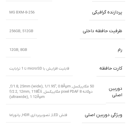
اندازه
6.72 اینچ, 109.0 سانتیمتر مربع (نسبت سطح صفحه
صفحه
نمایش به بدنه در حدود 86.2 درصد)
نمایش
رزولوشن
1080×2400 پیکسل, 20:9 نسبت (~392 ppi
تراکم)
تصویر
فن آوری صفحه نمایش
کورنینگ گوریلا گلس 7i
تراشه
Mediatek Dimensity 7060 (6 nm)
پردازنده مرکزی
هشت هسته ای 2.6 GHz
پردازنده گرافیکی
MG BXM-8-256