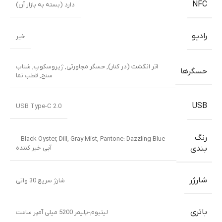
دوربین سلفی
32 مگاپیکسل, f/2.2, (wide), 0.7Âµm
فیلمبرداری سلفی
فیلم برداری 1080p با سرعت 30 فریم در ثانیه
بلندگو
استریو، پشتیبانی از Dolby Atmos
جک هدفون
دارد
بی سیم
Wi-Fi 802.11 a/b/g/n/ac
,
باند دوگانه
بلوتوث
5.3, A2DP, LE
NFC
دارد (بسته به بازار آن)