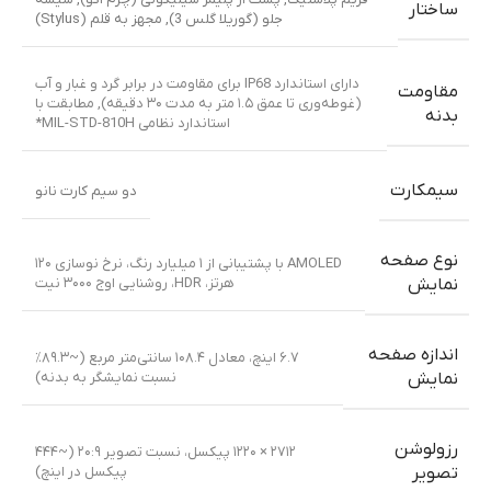
باتری
Li-Po 5000 mAh, جدا نشدنی
رنگ بندی
خاکستری سنگی (Slate Gray)
,
سبز برگ (Leaf Green)
پشتیبانی فارسی
دارد
منو فارسی
دارد
اطلاعات بیشتر