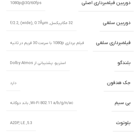
ظرفیت حافظه داخلی
256GB
,
512GB
رم
12GB
,
8GB
کارت حافظه
قابلیت افزایش با microSD تا 1 ترابایت
50 مگاپیکسل, f/1.8, 25mm (wide), 1/1.95″, 0.8Âµm,
دوربین
دوگانه pixel PDAF 8 مگاپیکسل, f/2.2, 12mm, 118Ëš
اصلی
(ultrawide), 1.12Âµm
ویژگی دوربین اصلی
فلش LED, تصویربرداری HDR, پانوراما
دوربین فیلمبرداری اصلی
1080p@30/60fps