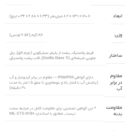
ابعاد
۱۶۰.۷ × ۷۳.۱ × ۸.۲ میلی‌متر (۶.۳۳ × ۲.۸۸ × ۰.۳۲ اینچ)
وزن
۱۸۶ گرم (۶.۵۶ اونس)
فریم پلاستیک
,
پشت از پلیمر سیلیکونی (چرم اکو)
,
پنل
ساختار
جلویی شیشه‌ای (Gorilla Glass 7i)
,
قاب پشت پلاستیکی
مقاوم
دارای گواهی IP68/IP69 — مقاوم در برابر گردوغبار و آب
در برابر
(پاشش آب با فشار بالا و غوطه‌وری تا عمق ۱.۵ متر به مدت
۳۰ دقیقه)
آب
مقاومت
* این گواهی تضمینی برای مقاومت کامل در شرایط سخت
نیست.
,
مطابق با استاندارد MIL-STD-810H
بدنه