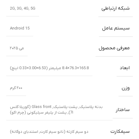
گوشی موبایل موتورولا مدل Moto G56 5G ظرفیت 512 گیگابایت
و رم 12 گیگابایت
تلفن های همراه موتورولا
,
تلفن های همراه
کد کالا:
MOTOG35-2024-1
موجود نیست
تماس بگیرید
شبکه ارتباطی
2G
,
3G
,
4G
,
5G