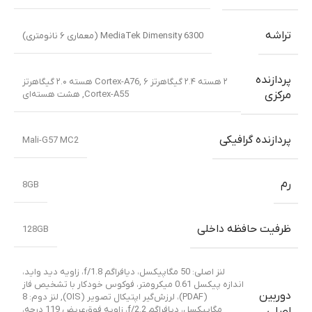
معرفی محصول
ژانویه ۲۰۲۵
ابعاد
۸.۷ × ۷۷.۱ × ۱۶۶.۶ میلی‌متر
وزن
۲۰۸ گرم
فریم پلاستیک
,
پشت از پلیمر سیلیکونی (چرم اکو)
,
جلوی
ساختار
شیشه‌ای با محافظ (Gorilla Glass 5)
استاندارد IP68/IP69 (ضد گرد و غبار و مقاوم در برابر فشار
مقاومت
بالای آب)
,
قابل غوطه‌وری تا عمق ۱.۵ متری به مدت ۳۰
دقیقه
,
مطابق با استاندارد نظامی MIL-STD-810H (اما
بدنه
تضمینی برای مقاومت در شرایط بسیار سخت نیست)
سیمکارت
دو سیم کارت نانو