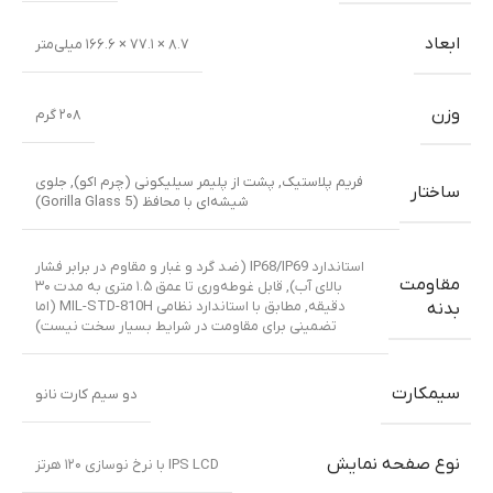
ابعاد
۸.۷ × ۷۷.۱ × ۱۶۶.۶ میلی‌متر
وزن
۲۰۸ گرم
فریم پلاستیک
,
پشت از پلیمر سیلیکونی (چرم اکو)
,
جلوی
ساختار
شیشه‌ای با محافظ (Gorilla Glass 5)
استاندارد IP68/IP69 (ضد گرد و غبار و مقاوم در برابر فشار
مقاومت
بالای آب)
,
قابل غوطه‌وری تا عمق ۱.۵ متری به مدت ۳۰
دقیقه
,
مطابق با استاندارد نظامی MIL-STD-810H (اما
بدنه
تضمینی برای مقاومت در شرایط بسیار سخت نیست)
سیمکارت
دو سیم کارت نانو
نوع صفحه نمایش
IPS LCD با نرخ نوسازی ۱۲۰ هرتز