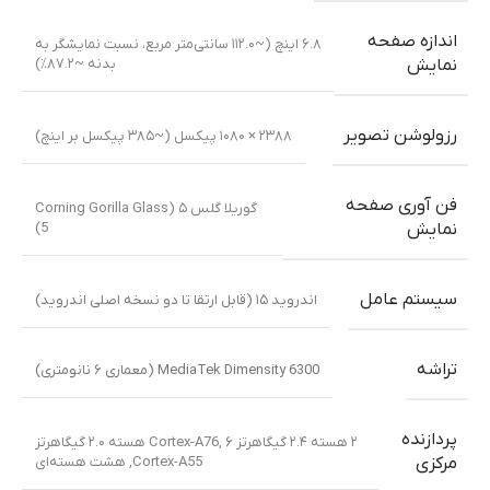
اندازه صفحه
۶.۸ اینچ (~۱۱۲.۰ سانتی‌متر مربع، نسبت نمایشگر به
بدنه ~۸۷.۲٪)
نمایش
رزولوشن تصویر
۲۳۸۸ × ۱۰۸۰ پیکسل (~۳۸۵ پیکسل بر اینچ)
فن آوری صفحه
گوریلا گلس ۵ (Corning Gorilla Glass
5)
نمایش
سیستم عامل
اندروید ۱۵ (قابل ارتقا تا دو نسخه اصلی اندروید)
تراشه
MediaTek Dimensity 6300 (معماری ۶ نانومتری)
پردازنده
۲ هسته ۲.۴ گیگاهرتز Cortex-A76
,
۶ هسته ۲.۰ گیگاهرتز
Cortex-A55
,
هشت هسته‌ای
مرکزی