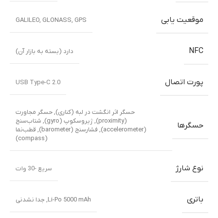
موقعیت یابی
GALILEO
,
GLONASS
,
GPS
NFC
دارد (بسته به بازار آن)
پورت اتصال
USB Type-C 2.0
حسگر اثر انگشت در لبه (کناری)
,
حسگر مجاورت
(proximity)
,
ژیروسکوپ (gyro)
,
شتاب‌سنج
حسگرها
(accelerometer)
,
فشارسنج (barometer)
,
قطب‌نما
(compass)
نوع شارژ
سریع -30 وات
باتری
Li-Po 5000 mAh, جدا نشدنی