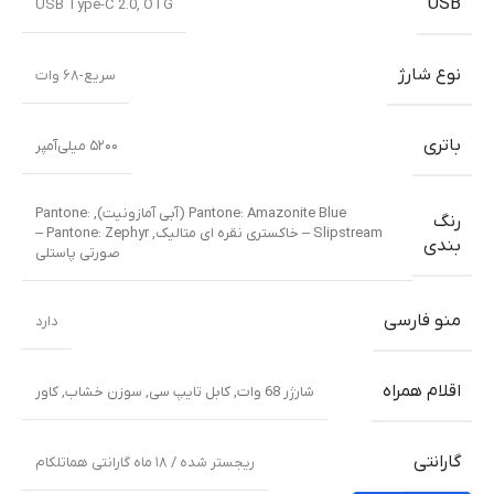
USB
USB Type-C 2.0, OTG
نوع شارژ
سریع-۶۸ وات
باتری
۵۲۰۰ میلی‌آمپر
Pantone: Amazonite Blue (آبی آمازونیت)
,
Pantone:
رنگ
Slipstream – خاکستری نقره ای متالیک
,
Pantone: Zephyr –
بندی
صورتی پاستلی
منو فارسی
دارد
اقلام همراه
شارژر 68 وات
,
کابل تایپ سی
,
سوزن خشاب
,
کاور
گارانتی
ریجستر شده / ۱۸ ماه گارانتی هماتلکام