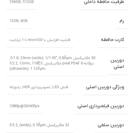
ظرفیت حافظه داخلی
256GB
,
512GB
رم
12GB
,
8GB
کارت حافظه
قابلیت افزایش با microSD تا 1 ترابایت
50 مگاپیکسل, f/1.8, 25mm (wide), 1/1.95″, 0.8Âµm,
دوربین
دوگانه pixel PDAF 8 مگاپیکسل, f/2.2, 12mm, 118Ëš
اصلی
(ultrawide), 1.12Âµm
ویژگی دوربین اصلی
فلش LED, تصویربرداری HDR, پانوراما
دوربین فیلمبرداری اصلی
1080p@30/60fps
دوربین سلفی
32 مگاپیکسل, f/2.2, (wide), 0.7Âµm