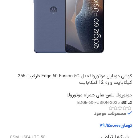
گوشی موبایل موتورولا مدل Edge 60 Fusion 5G ظرفیت 256
گیگابایت و رم 12 گیگابایت
موتورولا
,
تلفن های همراه موتورولا
کد کالا:
EDGE-60-FUSION-2025
محصولات موجود
تومان
۷۹.۹۵۰.۰۰۰
شبکه ارتباطی
GSM
,
HSPA
,
LTE
,
5G