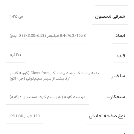
معرفی محصول
می ۲۰۲۵
ابعاد
165.8×76.3×8.4 میلیمتر (6.53×3.00×0.33 اینچ)
وزن
۲۰۰ گرم
بدنه پلاستیک
,
پشت پلاستیک
,
Glass front (گوریلا گلس
ساختار
7i)
,
پشت از پلیمر سیلیکونی (چرم اکو)
سیمکارت
دو سیم کارته (نانو سیم کارت, استندبای دوگانه)
نوع صفحه نمایش
120 هرتز
,
IPS LCD