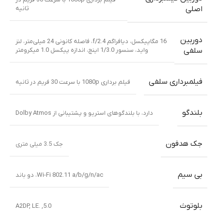
ثانیه
اصلی
دوربین
16 مگاپیکسل، دیافراگم f/2.4، فاصله کانونی 24 میلی‌متر، لنز
واید، سنسور 1/3.0 اینچ، اندازه پیکسل 1.0 میکرومتر
سلفی
فیلمبرداری سلفی
فیلم برداری 1080p با سرعت 30 فریم در ثانیه
بلندگو
دارد، با بلندگوهای استریو و پشتیبانی از Dolby Atmos
جک هدفون
جک 3.5 میلی متری
بی سیم
Wi-Fi 802.11 a/b/g/n/ac، دو باند
بلوتوث
5.0, .A2DP, LE