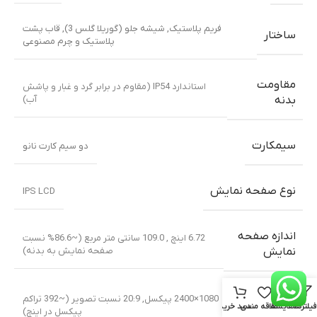
فریم پلاستیک
,
شیشه جلو (گوریلا گلس 3)
,
قاب پشت
ساختار
پلاستیک و چرم مصنوعی
مقاومت
استاندارد IP54 (مقاوم در برابر گرد و غبار و پاشش
آب)
بدنه
سیمکارت
دو سیم کارت نانو
نوع صفحه نمایش
IPS LCD
اندازه صفحه
6.72 اینچ , 109.0 سانتی متر مربع (~86.6% نسبت
صفحه نمایش به بدنه)
نمایش
رزولوشن
1080×2400 پیکسل, 20:9 نسبت تصویر (~392 تراکم
فیلترها
مقایسه
علاقه مندی
سبد خرید
پیکسل در اینچ)
تصویر