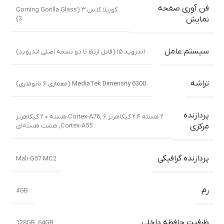
فن آوری صفحه
گوریلا گلس ۳ (Corning Gorilla Glass
3)
نمایش
سیستم عامل
اندروید ۱۵ (قابل ارتقا تا دو نسخه اصلی اندروید)
تراشه
MediaTek Dimensity 6300 (معماری ۶ نانومتری)
پردازنده
۲ هسته ۲.۴ گیگاهرتز Cortex-A76
,
۶ هسته ۲.۰ گیگاهرتز
Cortex-A55
,
هشت هسته‌ای
مرکزی
پردازنده گرافیکی
Mali-G57 MC2
رم
4GB
ظرفیت حافظه داخلی
128GB
,
64GB