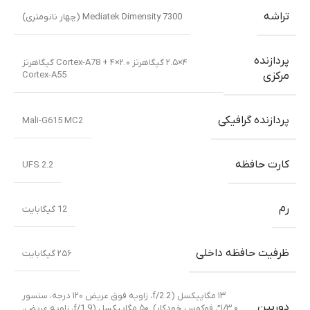
تراشه
Mediatek Dimensity 7300 (چهار نانومتری)
پردازنده
۴×۲.۵ گیگاهرتز Cortex-A78 + ۴×۲.۰ گیگاهرتز
Cortex-A55
مرکزی
پردازنده گرافیکی
Mali-G615 MC2
کارت حافظه
UFS 2.2
رم
12 گیگابایت
ظرفیت حافظه داخلی
۲۵۶ گیگابایت
۱۳ مگاپیکسل (f/2.2، زاویه فوق عریض ۱۲۰ درجه، سنسور
دوربین
۱/۳.۰”، فوکوس خودکار)
,
۵۰ مگاپیکسل (f/1.9، زاویه عریض،