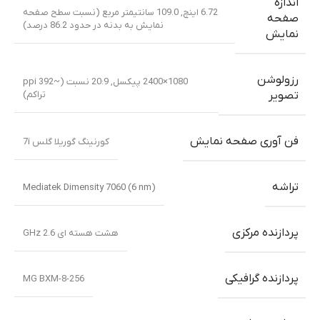
اندازه
6.72 اینچ, 109.0 سانتیمتر مربع (نسبت سطح صفحه
صفحه
نمایش به بدنه در حدود 86.2 درصد)
نمایش
رزولوشن
1080×2400 پیکسل, 20:9 نسبت (~392 ppi
تراکم)
تصویر
فن آوری صفحه نمایش
کورنینگ گوریلا گلس 7i
تراشه
Mediatek Dimensity 7060 (6 nm)
پردازنده مرکزی
هشت هسته ای 2.6 GHz
پردازنده گرافیکی
MG BXM-8-256