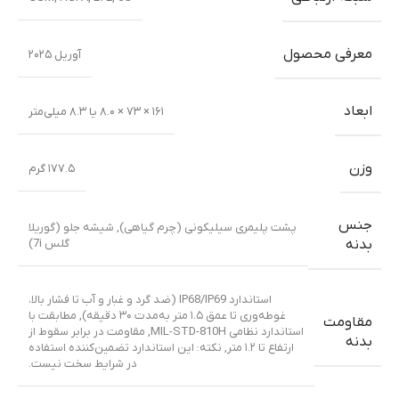
معرفی محصول
آوریل ۲۰۲۵
ابعاد
۱۶۱ × ۷۳ × ۸.۰ یا ۸.۳ میلی‌متر
وزن
۱۷۷.۵ گرم
جنس
پشت پلیمری سیلیکونی (چرم گیاهی)
,
شیشه جلو (گوریلا
گلس 7i)
بدنه
استاندارد IP68/IP69 (ضد گرد و غبار و آب تا فشار بالا،
غوطه‌وری تا عمق ۱.۵ متر به‌مدت ۳۰ دقیقه)
,
مطابقت با
مقاومت
استاندارد نظامی MIL-STD-810H
,
مقاومت در برابر سقوط از
بدنه
ارتفاع تا ۱.۲ متر
,
نکته: این استاندارد تضمین‌کننده استفاده
در شرایط سخت نیست.