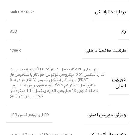
پردازنده گرافیکی
Mali-G57 MC2
رم
8GB
ظرفیت حافظه داخلی
128GB
لنز اصلی: 50 مگاپیکسل، دیافراگم f/1.8، زاویه دید واید،
اندازه پیکسل 0.61 میکرومتر، فوکوس خودکار با تشخیص فاز
دوربین
(PDAF)، لرزش‌گیر اپتیکال تصویر (OIS)
,
لنز دوم: 8
مگاپیکسل، دیافراگم f/2.2، زاویه فوق‌عریض 119 درجه،
اصلی
فاصله کانونی 13 میلی‌متر، اندازه پیکسل 1.12 میکرومتر،
فوکوس خودکار (AF)
ویژگی دوربین اصلی
LED
,
پانوراما
,
فلاش HDR
دوربین فیلمبرداری
فیلم برداری 1080p با سرعت 30 فریم در