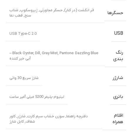
اثر انگشت (در کنار)
,
حسگر مجاورتی
,
ژیروسکوپ
,
شتاب
حسگرها
سنج
,
قطب نما
USB
USB Type-C 2.0
رنگ
Pantone: Dazzling Blue –
Black Oyster
,
Dill
,
Gray Mist
,
آبی خیر کننده
بندی
شارژر
شارژ سریع 30 واتی
باتری
لیتیوم-پلیمر 5200 میلی آمپر ساعت
اقلام
دفترچه راهنما
,
سوزن خشاب سیم کارت
,
شارژر
,
کاور
شفاف
,
کابل شارژ
همراه