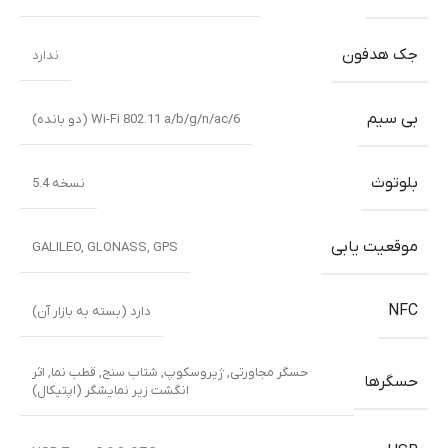
جک هدفون
ندارد
بی سیم
Wi-Fi 802.11 a/b/g/n/ac/6 (دو بانده)
بلوتوث
نسخه 5.4
موقعیت یابی
GALILEO
,
GLONASS
,
GPS
NFC
دارد (بسته به بازار آن)
حسگر مجاورتی
,
ژیروسکوپ
,
شتاب سنج
,
قطب نما
,
اثر
حسگرها
انگشت زیر نمایشگر (اپتیکال)