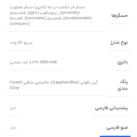
حسگر اثر انگشت در لبه (کناری)
,
حسگر مجاورت
(proximity)
,
ژیروسکوپ (gyro)
,
شتاب‌سنج
حسگرها
(accelerometer)
,
فشارسنج (barometer)
,
قطب‌نما
(compass)
نوع شارژ
سریع -30 وات
باتری
Li-Po 5000 mAh, جدا نشدنی
رنگ
آبی یاقوتی (Sapphire Blue)
,
خاکستری جنگلی (Forest
Gray)
بندی
پشتیبانی فارسی
دارد
منو فارسی
دارد